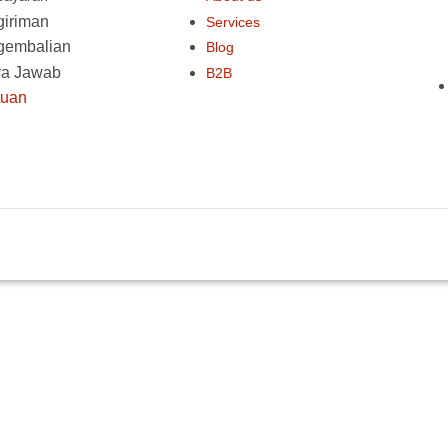
iriman
Services
gembalian
Blog
ya Jawab
B2B
tuan