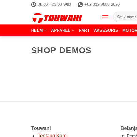
Skip
08:00 - 21:00 WIB
+62 812 9000 2020
to
Pencarian
content
untuk:
HELM
APPAREL
PART
AKSESORIS
MOTO
SHOP DEMOS
Touwani
Belanj
Tentang Kami
Pemb