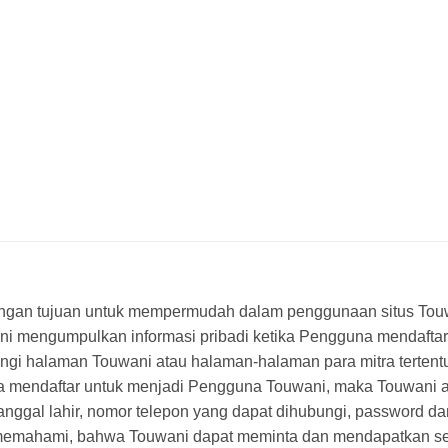
an tujuan untuk mempermudah dalam penggunaan situs Touwan
ni mengumpulkan informasi pribadi ketika Pengguna mendaftar
i halaman Touwani atau halaman-halaman para mitra tertentu
mendaftar untuk menjadi Pengguna Touwani, maka Touwani a
anggal lahir, nomor telepon yang dapat dihubungi, password da
a memahami, bahwa Touwani dapat meminta dan mendapatkan set