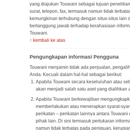
yang diajukan Touwani sebagai tujuan penelitia
surat, telepon, fax, termasuk namun tidak terba
kemungkinan terhubung dengan situs-situs lain
bertanggung jawab terhadap kerahasiaan inform
Touwani.
↑
kembali ke atas
Pengungkapan informasi Pengguna
Touwani menjamin tidak ada penjualan, pengalihan
Anda. Kecuali dalam hal-hal sebagai berikut:
Apabila Touwani secara keseluruhan atau seba
akan menjadi salah satu aset yang dialihkan 
Apabila Touwani berkewajiban mengungkapka
memberlakukan atau menerapkan syarat-syar
perikatan – perikatan lainnya antara Touwani
pihak lain. Di sini termasuk pertukaran inf
namun tidak terbatas pada penipuan, kerugian