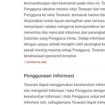
kesinambungan dan keamanan pada situs ini. 
Pengguna lakukan melalui situs Touwani dan 
Pengguna ke situs Touwani, termasuk namun tidak 
disyaratkan untuk tujuan penagihan atau lain
menyimpan catatan mengenai korespondensi terse
menerima dan mencatat informasi dari perangkat b
halaman yang Pengguna minta. Setiap informasi
dengan upaya sebaik mungkin oleh perangkat k
jawab masing-masing setiap Pengguna. Touwani 
kerahasiaan password tersebut.
↑
kembali ke atas
Penggunaan Informasi
Touwani dapat menggunakan keseluruhan inform
dan mengolah Informasi / data Pengguna denga
keseluruhan informasi / data Pengguna untuk ke
informasi lain, sebagaimana Touwani dapat men