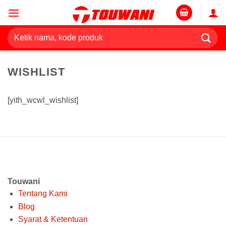
Skip
to
content
Pencarian
untuk:
WISHLIST
[yith_wcwl_wishlist]
Touwani
Tentang Kami
Blog
Syarat & Ketentuan