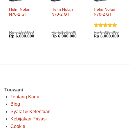
Helm Nolan
Helm Nolan
Helm Nolan
N70-2 GT
N70-2 GT
N70-2 GT
Classic Flat
Classic Metal
Classic Glossy
Black
White
Black
Dinilai
5
Rp
6.150.000
Rp
6.150.000
Rp
6.825.000
Harga
Harga
Harga
Harga
Harga
Harg
Rp
6.000.000
Rp
6.000.000
Rp
6.000.000
dari 5
aslinya
saat
aslinya
saat
aslinya
saat
adalah:
ini
adalah:
ini
adalah:
ini
Rp 6.150.000.
adalah:
Rp 6.150.000.
adalah:
Rp 6.825.000.
adala
Rp 6.000.000.
Rp 6.000.000.
Rp 6.
Touwani
Tentang Kami
Blog
Syarat & Ketentuan
Kebijakan Privasi
Cookie