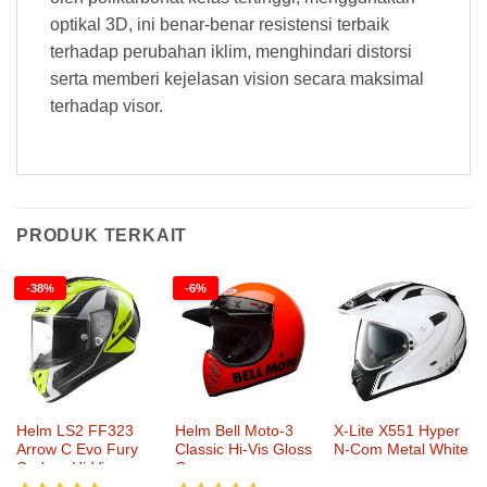
optikal 3D, ini benar-benar resistensi terbaik
terhadap perubahan iklim, menghindari distorsi
serta memberi kejelasan vision secara maksimal
terhadap visor.
PRODUK TERKAIT
-38%
-6%
Helm LS2 FF323
Helm Bell Moto-3
X-Lite X551 Hyper
Arrow C Evo Fury
Classic Hi-Vis Gloss
N-Com Metal White
Carbon Hi-Vis
Orange
Yellow