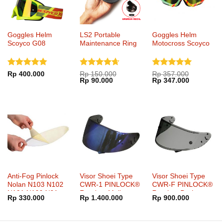
Goggles Helm
LS2 Portable
Goggles Helm
Scoyco G08
Maintenance Ring
Motocross Scoyco
Dinilai
5
Dinilai
Dinilai
5
Rp
400.000
Rp
150.000
Rp
357.000
Harga
Harga
Harga
Harga
Rp
90.000
Rp
347.000
dari 5
4.67
dari
dari 5
aslinya
saat
aslinya
saat
5
adalah:
ini
adalah:
ini
Rp 150.000.
adalah:
Rp 357.000.
adalah:
Rp 90.000.
Rp 347.00
Anti-Fog Pinlock
Visor Shoei Type
Visor Shoei Type
Nolan N103 N102
CWR-1 PINLOCK®
CWR-F PINLOCK®
N101 N100 N91
Ready – Mellow
Ready – Dark
Rp
330.000
Rp
1.400.000
Rp
900.000
N90 N81 X1002
Smoke Mirror Blue
Smoke
X1001 G9.1