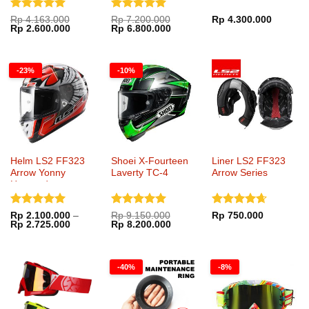
Dinilai
5
Dinilai
5
Rp
4.163.000
Rp
7.200.000
Rp
4.300.000
Harga
Harga
Harga
Harga
Rp
2.600.000
Rp
6.800.000
dari 5
dari 5
aslinya
saat
aslinya
saat
adalah:
ini
adalah:
ini
Rp 4.163.000.
adalah:
Rp 7.200.000.
adalah:
Rp 2.600.000.
Rp 6.800.000.
-23%
-10%
Helm LS2 FF323
Shoei X-Fourteen
Liner LS2 FF323
Arrow Yonny
Laverty TC-4
Arrow Series
Hernandez
Dinilai
5
Dinilai
5
Dinilai
Rp
2.100.000
–
Rp
9.150.000
Rp
750.000
Rentang
Harga
Harga
Rp
2.725.000
Rp
8.200.000
dari 5
dari 5
4.65
dari
harga:
aslinya
saat
5
Rp 2.100.000
adalah:
ini
hingga
Rp 9.150.000.
adalah:
Rp 2.725.000
Rp 8.200.000.
-40%
-8%