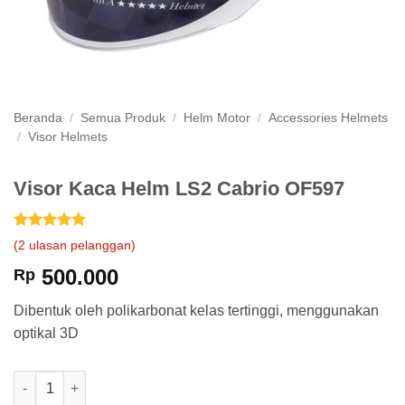
Beranda
/
Semua Produk
/
Helm Motor
/
Accessories Helmets
/
Visor Helmets
Visor Kaca Helm LS2 Cabrio OF597
Peringkat
2
5
(
2
ulasan pelanggan)
dari 5
berdasarkan
500.000
Rp
penilaian
pelanggan
Dibentuk oleh polikarbonat kelas tertinggi, menggunakan
optikal 3D
Kuantitas Visor Kaca Helm LS2 Cabrio OF597