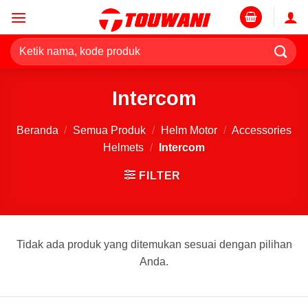
Skip
to
content
Pencarian
untuk:
Intercom
Beranda
/
Semua Produk
/
Helm Motor
/
Accessories
Helmets
/
Intercom
FILTER
Tidak ada produk yang ditemukan sesuai dengan pilihan
Anda.