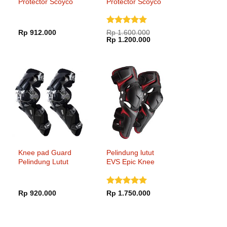
Protector Scoyco
Protector Scoyco
K26H26
K17H17
Dinilai
5
Rp
912.000
Rp
1.600.000
Harga
Harga
dari 5
Rp
1.200.000
aslinya
saat
adalah:
ini
Rp 1.600.000.
adalah:
Rp 1.200.000.
Knee pad Guard
Pelindung lutut
Pelindung Lutut
EVS Epic Knee
Scoyco K12
Pad
Dinilai
5
Rp
920.000
Rp
1.750.000
dari 5