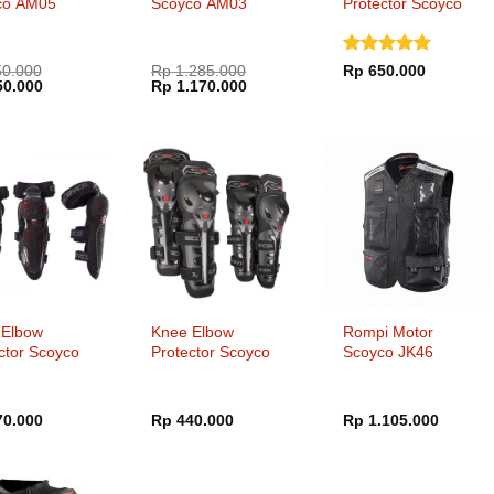
co AM05
Scoyco AM03
Protector Scoyco
K39H39
Dinilai
5
0.000
Rp
1.285.000
Rp
650.000
a
Harga
Harga
Harga
0.000
Rp
1.170.000
dari 5
ya
saat
aslinya
saat
h:
ini
adalah:
ini
0.000.
adalah:
Rp 1.285.000.
adalah:
Rp 650.000.
Rp 1.170.000.
 Elbow
Knee Elbow
Rompi Motor
ctor Scoyco
Protector Scoyco
Scoyco JK46
30
K11H11-2
0.000
Rp
440.000
Rp
1.105.000