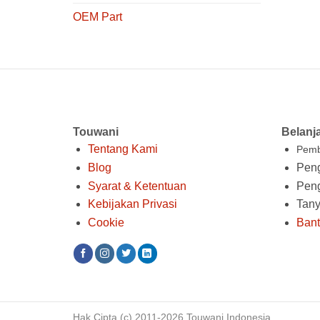
OEM Part
Touwani
Belanj
Tentang Kami
Pemb
Blog
Peng
Syarat & Ketentuan
Pen
Kebijakan Privasi
Tan
Cookie
Ban
Hak Cipta (c) 2011-2026 Touwani Indonesia