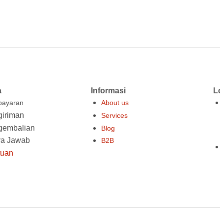
a
Informasi
L
ayaran
About us
iriman
Services
gembalian
Blog
ya Jawab
B2B
tuan