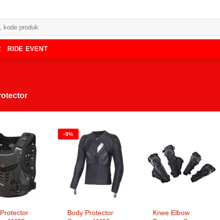
R
RIDE EVENT
otector
-9%
Protector
Body Protector
Knee Elbow