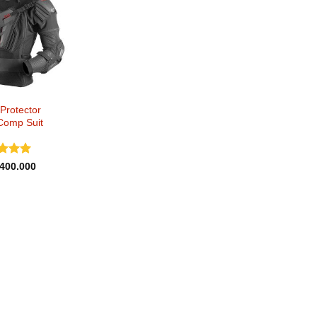
Protector
Comp Suit
ai
5
400.000
5