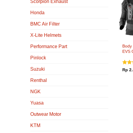
Scorpion Exhaust
Honda
BMC Air Filter
X-Lite Helmets
Body 
Performance Part
EVS 
Pinlock
Suzuki
Dinil
Rp
2.
dari 
Renthal
NGK
Yuasa
Outwear Motor
KTM