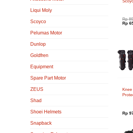
Scoy
Liqui Moly
Rp
85
Scoyco
Harg
Rp
65
aslin
adala
Pelumas Motor
Rp 85
Dunlop
Goldfren
Equipment
Spare Part Motor
ZEUS
Knee
Prote
K30H
Shad
Shoei Helmets
Rp
97
Snapback