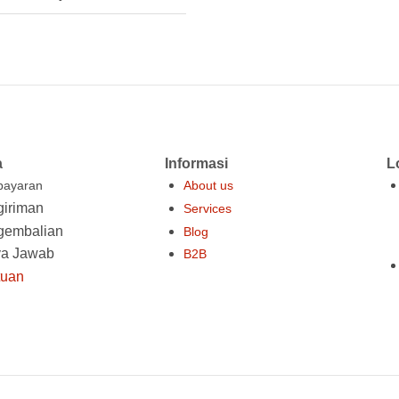
a
Informasi
L
ayaran
About us
iriman
Services
gembalian
Blog
ya Jawab
B2B
tuan