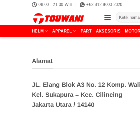
Skip
08:00 - 21:00 WIB
+62 812 9000 2020
to
Pencarian
content
untuk:
HELM
APPAREL
PART
AKSESORIS
MOTO
Alamat
JL. Elang Blok A3 No. 12 Komp. Wal
Kel. Sukapura – Kec. Cilincing
Jakarta Utara / 14140