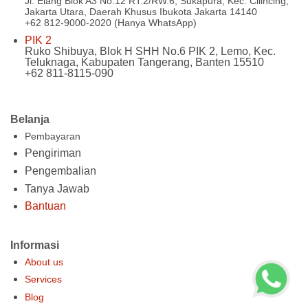
Jl. Elang Blok A3 No.12 RT.2/RW.6, Sukapura, Kec. Cilincing,
Jakarta Utara, Daerah Khusus Ibukota Jakarta 14140
+62 812-9000-2020 (Hanya WhatsApp)
PIK 2
Ruko Shibuya, Blok H SHH No.6 PIK 2, Lemo, Kec.
Teluknaga, Kabupaten Tangerang, Banten 15510
+62 811-8115-090
Belanja
Pembayaran
Pengiriman
Pengembalian
Tanya Jawab
Bantuan
Informasi
About us
Services
Blog