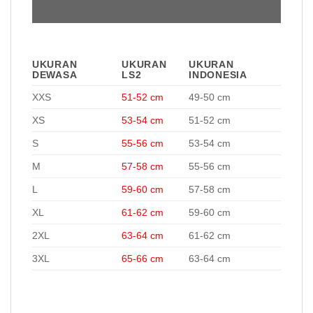
UKURAN
UKURAN
UKURAN
DEWASA
LS2
INDONESIA
XXS
51-52 cm
49-50 cm
XS
53-54 cm
51-52 cm
S
55-56 cm
53-54 cm
M
57-58 cm
55-56 cm
L
59-60 cm
57-58 cm
XL
61-62 cm
59-60 cm
2XL
63-64 cm
61-62 cm
3XL
65-66 cm
63-64 cm
Helm LS2 FF390 Breaker Android Blue Red Helm LS2 FF390
Breaker Android Blue Red Helm LS2 FF390 Breaker Android Blue