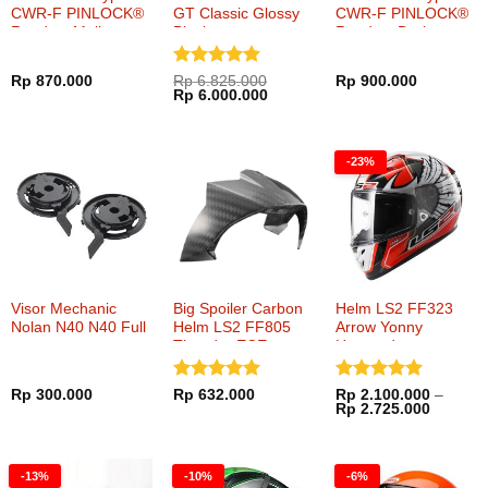
CWR-F PINLOCK®
GT Classic Glossy
CWR-F PINLOCK®
Ready – Mellow
Black
Ready – Dark
Smoke
Smoke
Dinilai
5
Rp
870.000
Rp
6.825.000
Rp
900.000
Harga
Harga
Rp
6.000.000
dari 5
aslinya
saat
adalah:
ini
Rp 6.825.000.
adalah:
Rp 6.000.000.
-23%
Visor Mechanic
Big Spoiler Carbon
Helm LS2 FF323
Nolan N40 N40 Full
Helm LS2 FF805
Arrow Yonny
Thunder ECE
Hernandez
Dinilai
5
Dinilai
5
Rp
300.000
Rp
632.000
Rp
2.100.000
–
Rentan
Rp
2.725.000
dari 5
dari 5
harga:
Rp 2.10
hingga
Rp 2.72
-13%
-10%
-6%