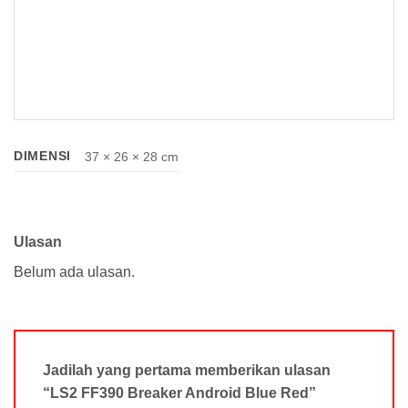
Red Helm LS2 FF390 Breaker Android Blue Red Helm LS2
FF390 Breaker Android Blue Red Helm LS2 FF390 Breaker
Android Blue Red
DIMENSI
37 × 26 × 28 cm
Ulasan
Belum ada ulasan.
Jadilah yang pertama memberikan ulasan
“LS2 FF390 Breaker Android Blue Red”