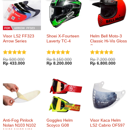
Visor LS2 FF323
Shoei X-Fourteen
Helm Bell Moto-3
Arrow Series
Laverty TC-4
Classic Hi-Vis Gloss
Orange
Dinilai
5
Dinilai
5
Dinilai
5
Rp
500.000
Rp
9.150.000
Rp
7.200.000
Harga
Harga
Harga
Harga
Harga
Harga
Rp
433.000
Rp
8.200.000
Rp
6.800.000
dari 5
dari 5
dari 5
aslinya
saat
aslinya
saat
aslinya
saat
adalah:
ini
adalah:
ini
adalah:
ini
Rp 500.000.
adalah:
Rp 9.150.000.
adalah:
Rp 7.200.000.
adalah:
Rp 433.000.
Rp 8.200.000.
Rp 6.80
Anti-Fog Pinlock
Goggles Helm
Visor Kaca Helm
Nolan N103 N102
Scoyco G08
LS2 Cabrio OF597
N101 N100 N91