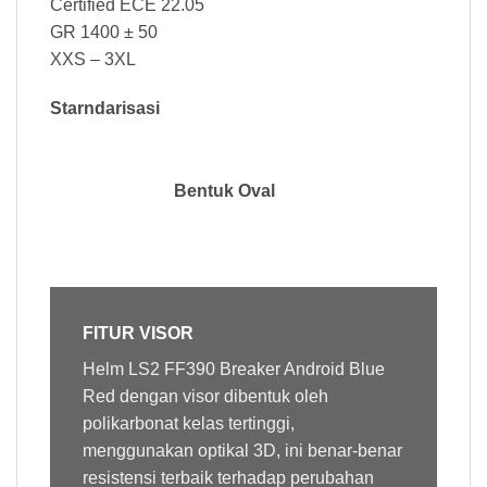
Certified ECE 22.05
GR 1400 ± 50
XXS – 3XL
Starndarisasi
Bentuk Oval
FITUR VISOR
Helm LS2 FF390 Breaker Android Blue
Red dengan
visor
dibentuk oleh
polikarbonat kelas tertinggi,
menggunakan optikal 3D, ini benar-benar
resistensi terbaik terhadap perubahan