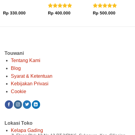
N90 N81 X1002
X1001 G9.1
Dinilai
5
Dinilai
5
Rp
330.000
Rp
400.000
Rp
500.000
dari 5
dari 5
Touwani
Tentang Kami
Blog
Syarat & Ketentuan
Kebijakan Privasi
Cookie
Lokasi Toko
Kelapa Gading