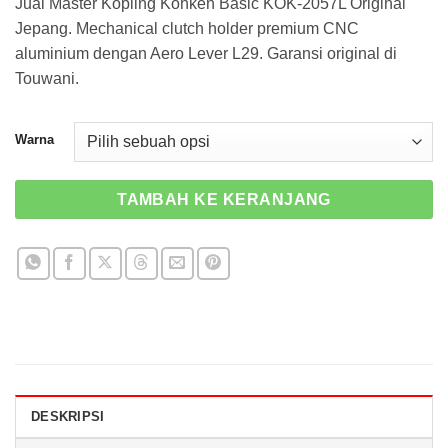
Jual Master Kopling Kohken Basic KOK-2057L Original
adalah:
ini
Jepang. Mechanical clutch holder premium CNC
Rp 4.990.000.
adalah:
aluminium dengan Aero Lever L29. Garansi original di
Rp 4.300.000
Touwani.
Warna
TAMBAH KE KERANJANG
DESKRIPSI