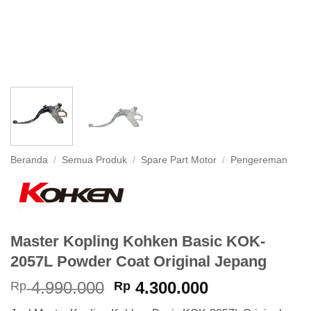
Beranda
/
Semua Produk
/
Spare Part Motor
/
Pengereman
Master Kopling Kohken Basic KOK-
2057L Powder Coat Original Jepang
Harga
Harga
4.990.000
4.300.000
Rp
Rp
aslinya
saat