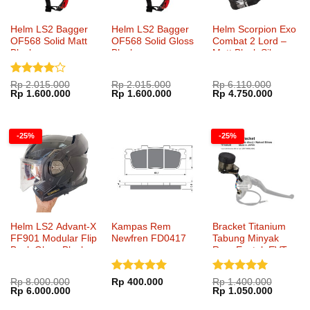
Helm LS2 Bagger
Helm LS2 Bagger
Helm Scorpion Exo
OF568 Solid Matt
OF568 Solid Gloss
Combat 2 Lord –
Black
Black
Matt Black Silver
Dinilai
4
Rp
2.015.000
Rp
2.015.000
Rp
6.110.000
Harga
Harga
Harga
Harga
Harga
Harga
Rp
1.600.000
Rp
1.600.000
Rp
4.750.000
dari 5
aslinya
saat
aslinya
saat
aslinya
saat
adalah:
ini
adalah:
ini
adalah:
ini
Rp 2.015.000.
adalah:
Rp 2.015.000.
adalah:
Rp 6.110.000.
adalah:
Rp 1.600.000.
Rp 1.600.000.
Rp 4.75
-25%
-25%
Helm LS2 Advant-X
Kampas Rem
Bracket Titanium
FF901 Modular Flip
Newfren FD0417
Tabung Minyak
Back Gloss Black
Rem Evatek EVT-
6000
Dinilai
5
Dinilai
5
Rp
8.000.000
Rp
400.000
Rp
1.400.000
Harga
Harga
Harga
Harga
Rp
6.000.000
Rp
1.050.000
dari 5
dari 5
aslinya
saat
aslinya
saat
adalah:
ini
adalah:
ini