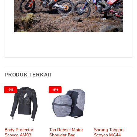
PRODUK TERKAIT
-9%
-9%
Body Protector
Tas Ransel Motor
Sarung Tangan
Scoyco AM03
Shoulder Bag
Scoyco MC44