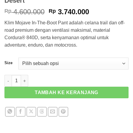
Desert
Harga
Harga
4.600.000
3.740.000
Rp
Rp
aslinya
saat
Klim Mojave In-The-Boot Pant adalah celana trail dan off-
adalah:
ini
road premium dengan ventilasi maksimal, material
Rp 4.600.000.
adalah:
Cordura® 840D, serta kenyamanan optimal untuk
Rp 3.740.000
adventure, enduro, dan motocross.
Size
Kuantitas Celana Klim Mojave In The Boot Peyote Desert
TAMBAH KE KERANJANG