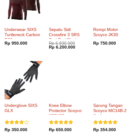
Underwear SIXS
Sepatu Sidi
Rompi Motor
Turtleneck Carbon
Crossfire 3 SRS
Scoyco JK30
TS3
Red Red Black
Rp
950.000
Rp
6.830.000
Rp
750.000
Harga
Harga
Rp
6.200.000
aslinya
saat
adalah:
ini
Rp 6.830.000.
adalah:
Rp 6.200.000.
Underglove SIXS
Knee Elbow
Sarung Tangan
GLX
Protector Scoyco
Scoyco MC14B-2
K39H39
Kevlar
Dinilai
4
Dinilai
5
Dinilai
5
Rp
350.000
Rp
650.000
Rp
354.000
dari 5
dari 5
dari 5