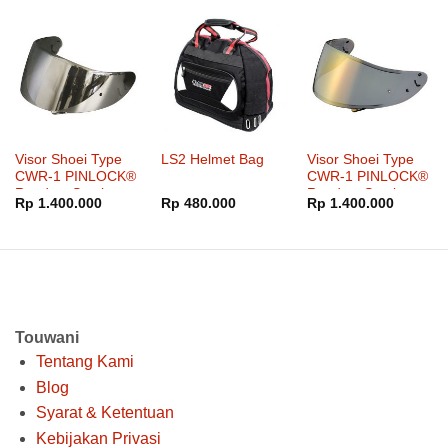
Visor Shoei Type
LS2 Helmet Bag
Visor Shoei Type
CWR-1 PINLOCK®
CWR-1 PINLOCK®
Ready – Smoke
Ready – Smoke
Rp
1.400.000
Rp
480.000
Rp
1.400.000
Mirror Silver
Mirror Gold
Touwani
Tentang Kami
Blog
Syarat & Ketentuan
Kebijakan Privasi