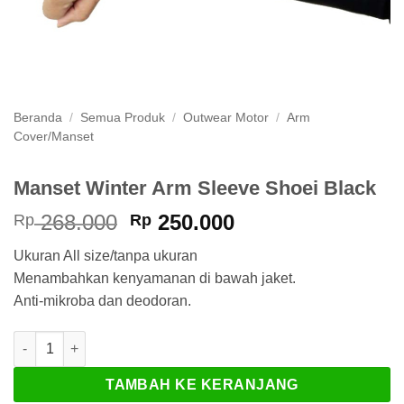
Beranda
/
Semua Produk
/
Outwear Motor
/
Arm
Cover/Manset
Manset Winter Arm Sleeve Shoei Black
Harga
Harga
268.000
250.000
Rp
Rp
aslinya
saat
Ukuran All size/tanpa ukuran
adalah:
ini
Menambahkan kenyamanan di bawah jaket.
Rp 268.000.
adalah:
Anti-mikroba dan deodoran.
Rp 250.000.
Kuantitas Manset Winter Arm Sleeve Shoei Black
TAMBAH KE KERANJANG