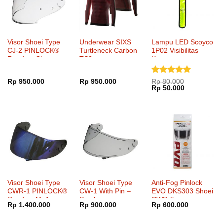
Visor Shoei Type
Underwear SIXS
Lampu LED Scoyco
CJ-2 PINLOCK®
Turtleneck Carbon
1P02 Visibilitas
Ready – Clear
TS3
Keamanan
Dinilai
5
Rp
950.000
Rp
950.000
Rp
80.000
Harga
Harga
Rp
50.000
dari 5
aslinya
saat
adalah:
ini
Rp 80.000.
adalah:
Rp 50.000.
Visor Shoei Type
Visor Shoei Type
Anti-Fog Pinlock
CWR-1 PINLOCK®
CW-1 With Pin –
EVO DKS303 Shoei
Ready – Mellow
Smoke
CWR-F
Rp
1.400.000
Rp
900.000
Rp
600.000
Smoke Mirror Blue