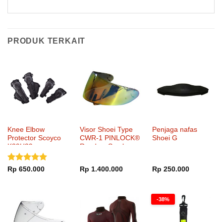
PRODUK TERKAIT
Knee Elbow
Visor Shoei Type
Penjaga nafas
Protector Scoyco
CWR-1 PINLOCK®
Shoei G
K39H39
Ready – Smoke
Mirror Fire Orange
Dinilai
5
Rp
650.000
Rp
1.400.000
Rp
250.000
dari 5
-38%