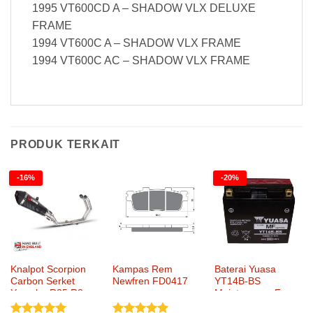
1995 VT600CD A – SHADOW VLX DELUXE
FRAME
1994 VT600C A – SHADOW VLX FRAME
1994 VT600C AC – SHADOW VLX FRAME
PRODUK TERKAIT
-16%
-20%
Knalpot Scorpion
Kampas Rem
Baterai Yuasa
Carbon Serket
Newfren FD0417
YT14B-BS
Yamaha R25 R3
Maintenance Free
Full System