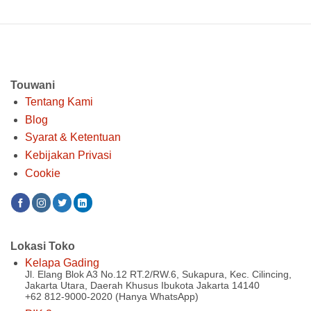
aslinya
saat
adalah:
ini
Rp 6.700.000.
adalah:
Rp 5.470.000.
Touwani
Tentang Kami
Blog
Syarat & Ketentuan
Kebijakan Privasi
Cookie
Lokasi Toko
Kelapa Gading
Jl. Elang Blok A3 No.12 RT.2/RW.6, Sukapura, Kec. Cilincing,
Jakarta Utara, Daerah Khusus Ibukota Jakarta 14140
+62 812-9000-2020 (Hanya WhatsApp)