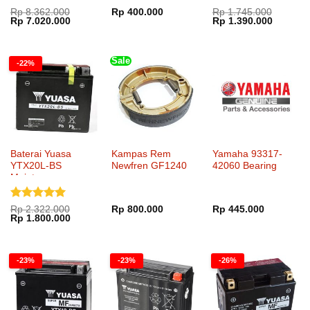
Dinilai
5
Dinilai
5
Rp
8.362.000
Rp
400.000
Rp
1.745.000
Harga
Harga
Harga
Harga
Rp
7.020.000
Rp
1.390.000
dari 5
dari 5
aslinya
saat
aslinya
saat
adalah:
ini
adalah:
ini
Rp 8.362.000.
adalah:
Rp 1.745.000.
adalah:
Rp 7.020.000.
Rp 1.39
Sale
-22%
Baterai Yuasa
Kampas Rem
Yamaha 93317-
YTX20L-BS
Newfren GF1240
42060 Bearing
Maintenance
Dinilai
5
Rp
2.322.000
Rp
800.000
Rp
445.000
Harga
Harga
Rp
1.800.000
dari 5
aslinya
saat
adalah:
ini
Rp 2.322.000.
adalah:
Rp 1.800.000.
-23%
-23%
-26%