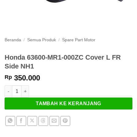
Beranda
/
Semua Produk
/
Spare Part Motor
Honda 63600-MR1-000ZC Cover L FR
Side NH1
350.000
Rp
Kuantitas Honda 63600-MR1-000ZC Cover L FR Side NH1
TAMBAH KE KERANJANG