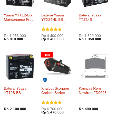
Yuasa YTX12-BS
Baterai Yuasa
Baterai Yuasa
Maintenance Free
YTX24HL-BS
TTZ14S
Maintenance Free
Maintenance Free
Dinilai
5
Rp
1.053.000
Rp
4.400.000
Rp
1.829.000
Harga
Harga
Harga
Harga
Harga
Harga
Rp
810.000
Rp
3.400.000
Rp
1.350.000
dari 5
aslinya
saat
aslinya
saat
aslinya
saat
adalah:
ini
adalah:
ini
adalah:
ini
Rp 1.053.000.
adalah:
Rp 4.400.000.
adalah:
Rp 1.829.000.
adalah:
Rp 810.000.
Rp 3.400.000.
Rp 1.35
-18%
Baterai Yuasa
Knalpot Scorpion
Kampas Rem
YT12B-BS
Carbon Serket
Newfren FD0093
Maintenance Free
Kawasaki Ninja 250
SlipOn
Dinilai
5
Rp
2.100.000
Rp
6.700.000
Rp
400.000
Harga
Harga
Rp
5.470.000
dari 5