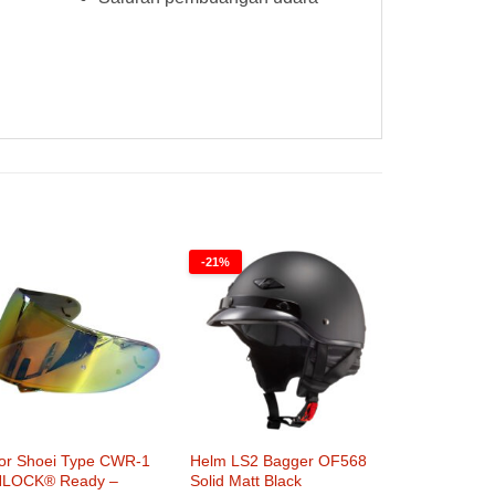
-21%
sor Shoei Type CWR-1
Helm LS2 Bagger OF568
NLOCK® Ready –
Solid Matt Black