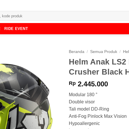
R
RIDE EVENT
Beranda
/
Semua Produk
/
He
Helm Anak LS2 
Crusher Black 
2.445.000
Rp
Modular 180 °
Double visor
Tali model DD-Ring
Anti-Fog Pinlock Max Vision
Hypoallergenic