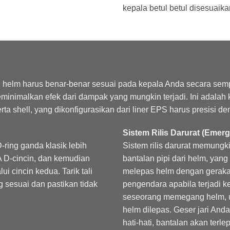
kepala betul betul disesuaika
 helm harus benar-benar sesuai pada kepala Anda secara semp
minimalkan efek dari dampak yang mungkin terjadi. Ini adalah
rta shell, yang dikonfigurasikan dari liner EPS harus presisi d
Sistem Rilis Darurat (Emer
ring ganda klasik lebih
Sistem rilis darurat memung
A D-cincin, dan kemudian
bantalan pipi dari helm, yan
i cincin kedua. Tarik tali
melepas helm dengan gerakan
sesuai dan pastikan tidak
pengendara apabila terjadi k
seseorang memegang helm, u
helm dilepas. Geser jari And
hati-hati, bantalan akan terl