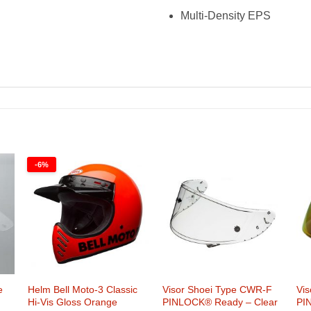
Multi-Density EPS
-6%
e
Helm Bell Moto-3 Classic
Visor Shoei Type CWR-F
Vi
Hi-Vis Gloss Orange
PINLOCK® Ready – Clear
PI