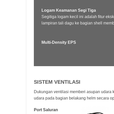
Logam Keamanan Segi Tiga
Segitiga logam kecil ini adalah fitur ek
lampiran tali dagu ke bagian shell memb
Multi-Density EPS
SISTEM VENTILASI
Dukungan ventilasi memberi asupan udara 
udara pada bagian belakang helm secara op
Port Saluran