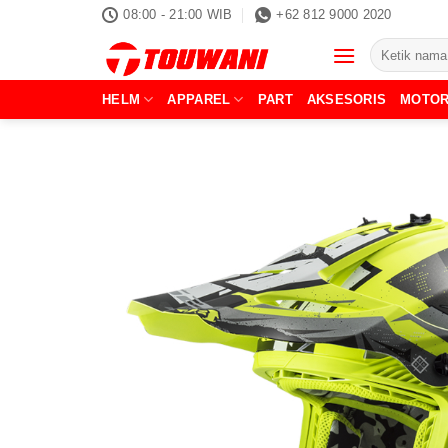
Skip
08:00 - 21:00 WIB
+62 812 9000 2020
to
Pencarian
content
untuk:
HELM
APPAREL
PART
AKSESORIS
MOTO