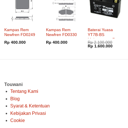
Kampas Rem
Kampas Rem
Baterai Yuasa
Newfren FD0249
Newfren FD0330
YT7B-BS
Maintenance Free
Rp
400.000
Rp
400.000
Rp
2.100.000
Harga
Harga
Rp
1.600.000
aslinya
saat
adalah:
ini
Rp 2.100.000.
adalah:
Rp 1.60
Touwani
Tentang Kami
Blog
Syarat & Ketentuan
Kebijakan Privasi
Cookie