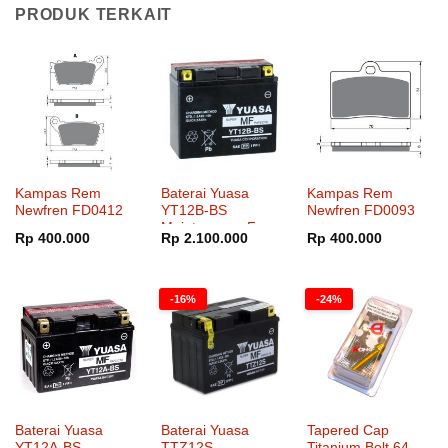
PRODUK TERKAIT
Kampas Rem
Baterai Yuasa
Kampas Rem
Newfren FD0412
YT12B-BS
Newfren FD0093
Maintenance Free
Rp
400.000
Rp
2.100.000
Rp
400.000
-16%
-24%
Baterai Yuasa
Baterai Yuasa
Tapered Cap
YT12A-BS
TTZ12S
Titanium Bolt 64