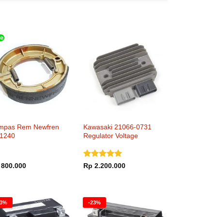
e
mpas Rem Newfren
Kawasaki 21066-0731
1240
Regulator Voltage
Dinilai
5
800.000
Rp
2.200.000
dari 5
23%
-23%