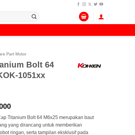
re Part Motor
anium Bolt 64
KOK-1051xx
Harga
000
a
saat
p Titanium Bolt 64 M6x25 merupakan baut
:
ini
pang yang dirancang untuk memberikan
.000.
adalah:
bot ringan, serta tampilan eksklusif pada
Rp 240.000.