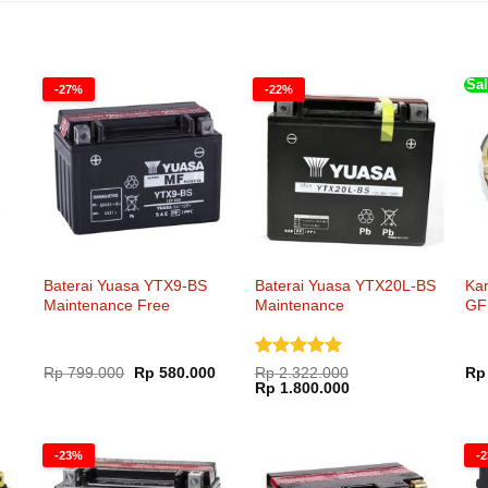
Sal
-27%
-22%
Baterai Yuasa YTX9-BS
Baterai Yuasa YTX20L-BS
Ka
Maintenance Free
Maintenance
GF
Dinilai
5
Harga
Harga
Rp
799.000
Rp
580.000
Rp
2.322.000
Rp
aslinya
saat
Harga
Harga
dari 5
Rp
1.800.000
adalah:
ini
aslinya
saat
Rp 799.000.
adalah:
adalah:
ini
Rp 580.000.
Rp 2.322.000.
adalah:
Rp 1.800.000.
-23%
-