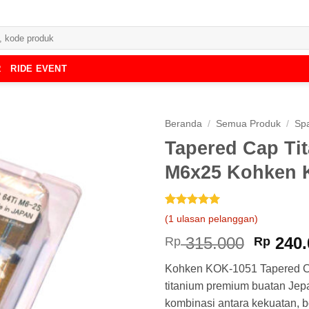
R
RIDE EVENT
Beranda
/
Semua Produk
/
Spa
Tapered Cap Tit
M6x25 Kohken 
Peringkat
1
5
(
1
ulasan pelanggan)
dari 5
berdasarkan
Harga
315.000
240.
Rp
Rp
penilaian
asliny
pelanggan
Kohken KOK-1051 Tapered Ca
adalah
titanium premium buatan Je
Rp 315
kombinasi antara kekuatan, bo