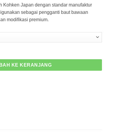
eh Kohken Japan dengan standar manufaktur
k digunakan sebagai pengganti baut bawaan
an modifikasi premium.
um Bolt 64 M6x25 Kohken KOK-1051xx
BAH KE KERANJANG