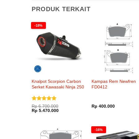
PRODUK TERKAIT
-18%
Knalpot Scorpion Carbon
Kampas Rem Newfren
Serket Kawasaki Ninja 250
FD0412
SlipOn
Dinilai
5
Rp
6.700.000
Rp
400.000
Harga
Harga
dari 5
Rp
5.470.000
aslinya
saat
adalah:
ini
Rp 6.700.000.
adalah:
Rp 5.470.000.
-16%