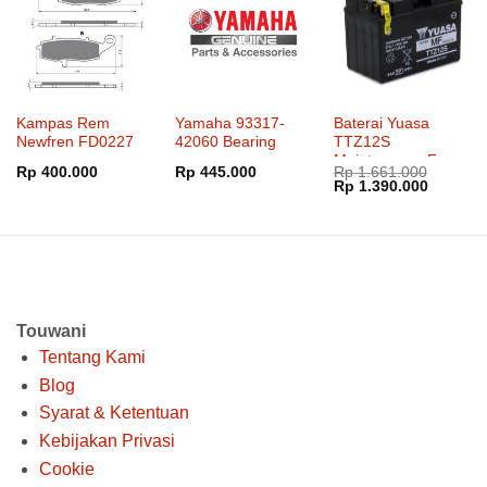
Kampas Rem
Yamaha 93317-
Baterai Yuasa
Newfren FD0227
42060 Bearing
TTZ12S
Maintenance Free
Rp
400.000
Rp
445.000
Rp
1.661.000
Harga
Harga
Rp
1.390.000
aslinya
saat
adalah:
ini
Rp 1.661.000.
adalah:
Rp 1.39
Touwani
Tentang Kami
Blog
Syarat & Ketentuan
Kebijakan Privasi
Cookie