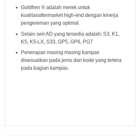
Goldfren ® adalah merek untuk
kualitasaftermarket high-end dengan kinerja
pengereman yang optimal
Selain seri AD yang tersedia adalah: S3, K1,
K5, K5-LX, S33, GP5, GP6, PG7
Penerapan masing masing kampas
disesuaikan pada jenis dan kode yang tertera
pada bagian kampas
.
Kampas Rem Goldfren 169AD Kampas Rem Goldfren 169AD Kampas Rem Goldfren 169AD Kampas Rem Goldfren 169AD Kampas Rem
Goldfren 169AD Kampas Rem Goldfren 169AD Kampas Rem Goldfren 169AD Kampas Rem Goldfren 169AD Kampas Rem Goldfren
169AD Kampas Rem Goldfren 169AD Kampas Rem Goldfren 169AD Kampas Rem Goldfren 169AD Kampas Rem Goldfren 169AD
Kampas Rem Goldfren 169AD