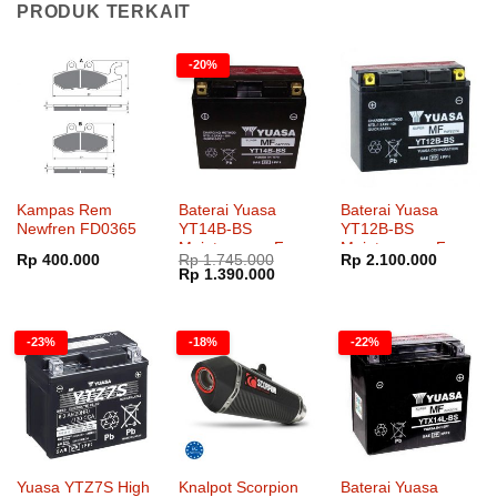
PRODUK TERKAIT
-20%
Kampas Rem
Baterai Yuasa
Baterai Yuasa
Newfren FD0365
YT14B-BS
YT12B-BS
Maintenance Free
Maintenance Free
Rp
400.000
Rp
1.745.000
Rp
2.100.000
Harga
Harga
Rp
1.390.000
aslinya
saat
adalah:
ini
Rp 1.745.000.
adalah:
Rp 1.390.000.
-23%
-18%
-22%
Yuasa YTZ7S High
Knalpot Scorpion
Baterai Yuasa