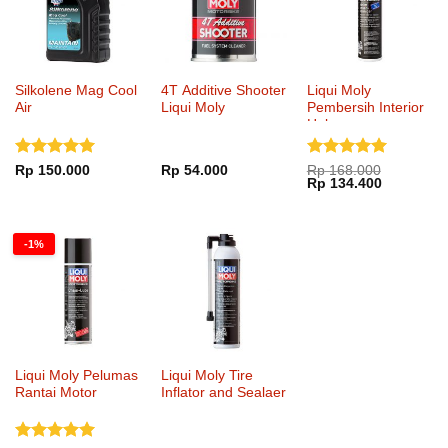
Silkolene Mag Cool
4T Additive Shooter
Liqui Moly
Air
Liqui Moly
Pembersih Interior
Helm
Dinilai
5
Dinilai
5
Rp
150.000
Rp
54.000
Rp
168.000
Harga
Harga
Rp
134.400
dari 5
dari 5
aslinya
saat
adalah:
ini
Rp 168.000.
adalah:
Rp 134.40
-1%
Liqui Moly Pelumas
Liqui Moly Tire
Rantai Motor
Inflator and Sealaer