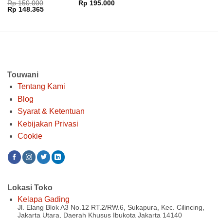
Dinilai
5
Rp
150.000
Rp
195.000
Harga
Harga
Rp
148.365
dari 5
aslinya
saat
adalah:
ini
Rp 150.000.
adalah:
Rp 148.365.
Touwani
Tentang Kami
Blog
Syarat & Ketentuan
Kebijakan Privasi
Cookie
Lokasi Toko
Kelapa Gading
Jl. Elang Blok A3 No.12 RT.2/RW.6, Sukapura, Kec. Cilincing,
Jakarta Utara, Daerah Khusus Ibukota Jakarta 14140