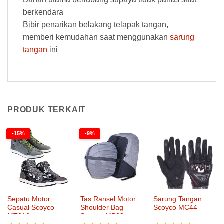
berkendara
Bibir penarikan belakang telapak tangan,
memberi kemudahan saat menggunakan
sarung
tangan
ini
PRODUK TERKAIT
-15%
-9%
Sepatu Motor
Tas Ransel Motor
Sarung Tangan
Casual Scoyco
Shoulder Bag
Scoyco MC44
MT016
Scoyco MB23