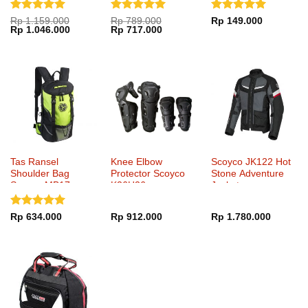
Dinilai
5
Dinilai
5
Dinilai
5
Rp
1.159.000
Rp
789.000
Rp
149.000
Harga
Harga
Harga
Harga
Rp
1.046.000
Rp
717.000
dari 5
dari 5
dari 5
aslinya
saat
aslinya
saat
adalah:
ini
adalah:
ini
Rp 1.159.000.
adalah:
Rp 789.000.
adalah:
Rp 1.046.000.
Rp 717.000.
Tas Ransel
Knee Elbow
Scoyco JK122 Hot
Shoulder Bag
Protector Scoyco
Stone Adventure
Scoyco MB17
K26H26
Jacket
Dinilai
5
Rp
634.000
Rp
912.000
Rp
1.780.000
dari 5