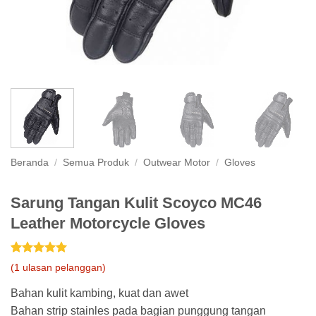
Beranda
/
Semua Produk
/
Outwear Motor
/
Gloves
Sarung Tangan Kulit Scoyco MC46
Leather Motorcycle Gloves
Peringkat
1
5
(
1
ulasan pelanggan)
dari 5
berdasarkan
Bahan kulit kambing, kuat dan awet
penilaian
pelanggan
Bahan strip stainles pada bagian punggung tangan