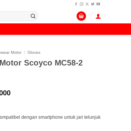
twear Motor
/
Gloves
Motor Scoyco MC58-2
Harga
000
a
saat
:
ini
.500.
adalah:
mpatibel dengan smartphone untuk jari telunjuk
Rp 135.000.