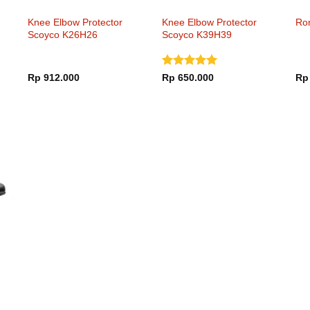
Knee Elbow Protector
Knee Elbow Protector
Ro
Scoyco K26H26
Scoyco K39H39
Dinilai
5
Rp
912.000
Rp
650.000
Rp
dari 5