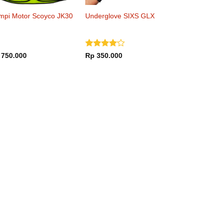
mpi Motor Scoyco JK30
Underglove SIXS GLX
Dinilai
4
750.000
Rp
350.000
dari 5