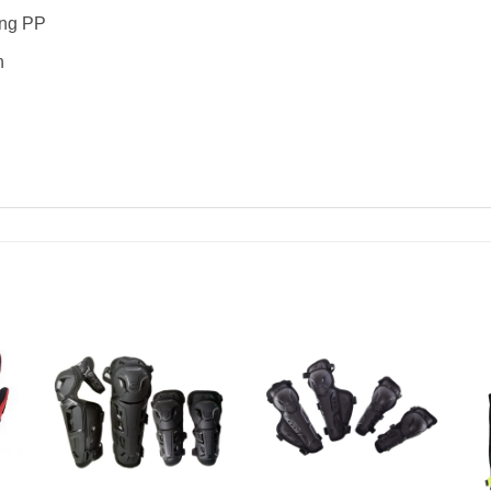
ung PP
n