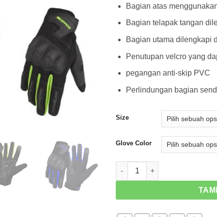
Bagian atas menggunakan 
Bagian telapak tangan di
Bagian utama dilengkapi 
Penutupan velcro yang da
pegangan anti-skip PVC
Perlindungan bagian send
Size
Glove Color
Kuantitas Sarung Tangan Mot
TAM