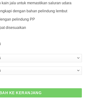
kain jala untuk memastikan saluran udara
lengkapi dengan bahan pelindung lembut
dengan pelindung PP
pat disesuaikan
i
or Scoyco MC58-2
BAH KE KERANJANG