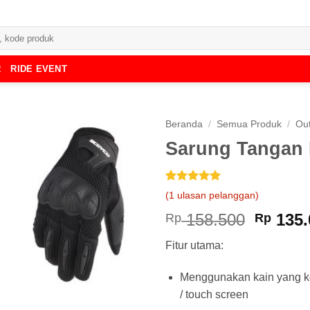
R
RIDE EVENT
Beranda
/
Semua Produk
/
Ou
Sarung Tangan 
Peringkat
1
5
(
1
ulasan pelanggan)
dari 5
berdasarkan
Harga
158.500
135.
Rp
Rp
penilaian
asliny
pelanggan
Fitur utama:
adalah
Rp 158
Menggunakan kain yang ko
/ touch screen