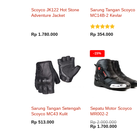
Scoyco JK122 Hot Stone
Sarung Tangan Scoyco
Adventure Jacket
MC14B-2 Kevlar
Dinilai
5
Rp
1.780.000
Rp
354.000
dari 5
-15%
Sarung Tangan Setengah
Sepatu Motor Scoyco
Scoyco MC43 Kulit
MR002-2
Rp
513.000
Rp
2.000.000
Harga
Harga
Rp
1.700.000
aslinya
saat
adalah:
ini