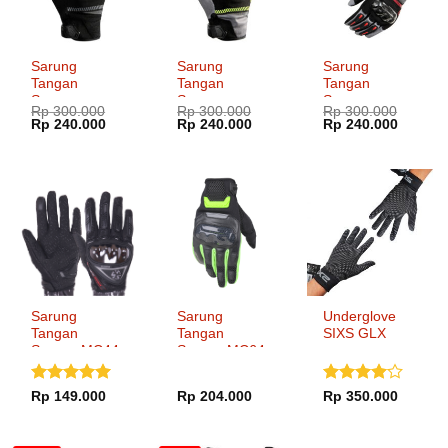
Sarung
Sarung
Sarung
Tangan
Tangan
Tangan
Scoyco
Scoyco
Scoyco
Rp
300.000
Rp
300.000
Rp
300.000
MC203 Black
MC203 Green
MC203 Red
Harga
Harga
Harga
Harga
Harga
Harga
Rp
240.000
Rp
240.000
Rp
240.000
aslinya
saat
aslinya
saat
aslinya
saat
adalah:
ini
adalah:
ini
adalah:
ini
Rp 300.000.
adalah:
Rp 300.000.
adalah:
Rp 300.000.
adalah:
Rp 240.000.
Rp 240.000.
Rp 240.
Sarung
Sarung
Underglove
Tangan
Tangan
SIXS GLX
Scoyco MC44
Scoyco MC64-
2
Dinilai
5
Dinilai
4
Rp
149.000
Rp
204.000
Rp
350.000
dari 5
dari 5