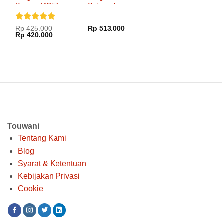
Scoyco MC52
Setengah
Waterproof
Scoyco MC43
Kulit
Dinilai
5
Rp
425.000
Rp
513.000
Harga
Harga
Rp
420.000
dari 5
aslinya
saat
adalah:
ini
Rp 425.000.
adalah:
Rp 420.000.
Touwani
Tentang Kami
Blog
Syarat & Ketentuan
Kebijakan Privasi
Cookie