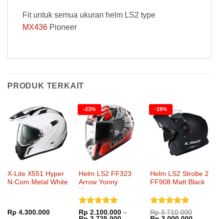
Fit untuk semua ukuran helm LS2 type
MX436
Pioneer
PRODUK TERKAIT
-23%
-19%
X-Lite X551 Hyper
Helm LS2 FF323
Helm LS2 Strobe 2
N-Com Metal White
Arrow Yonny
FF908 Matt Black
Hernandez
Dinilai
5
Dinilai
5
Rp
4.300.000
Rp
2.100.000
–
Rp
3.710.000
Rentang
Harga
Harga
Rp
2.725.000
Rp
3.000.000