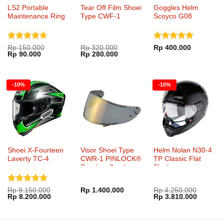
LS2 Portable
Tear Off Film Shoei
Goggles Helm
Maintenance Ring
Type CWF-1
Scoyco G08
Dinilai
Dinilai
5
Rp
150.000
Rp
320.000
Rp
400.000
Harga
Harga
Harga
Harga
Rp
90.000
Rp
280.000
4.67
dari
dari 5
aslinya
saat
aslinya
saat
5
adalah:
ini
adalah:
ini
Rp 150.000.
adalah:
Rp 320.000.
adalah:
Rp 90.000.
Rp 280.000.
-10%
-10%
Shoei X-Fourteen
Visor Shoei Type
Helm Nolan N30-4
Laverty TC-4
CWR-1 PINLOCK®
TP Classic Flat
Ready – Smoke
Black
Mirror Gold
Dinilai
5
Rp
9.150.000
Rp
1.400.000
Rp
4.250.000
Harga
Harga
Harga
Harga
Rp
8.200.000
Rp
3.810.000
dari 5
aslinya
saat
aslinya
saat
adalah:
ini
adalah:
ini
Rp 9.150.000.
adalah:
Rp 4.250.000.
adalah:
Rp 8.200.000.
Rp 3.81