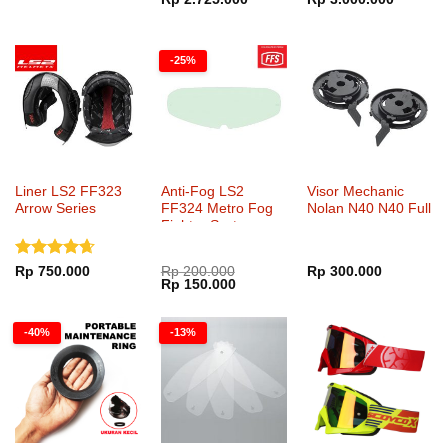
dari 5
dari 5
harga:
aslinya
saat
Rp 2.100.000
adalah:
ini
hingga
Rp 3.710.000.
adalah:
Rp 2.725.000
Rp 3.00
-25%
Liner LS2 FF323
Anti-Fog LS2
Visor Mechanic
Arrow Series
FF324 Metro Fog
Nolan N40 N40 Full
Fighter System
FFS
Dinilai
Rp
750.000
Rp
200.000
Rp
300.000
Harga
Harga
Rp
150.000
4.65
dari
aslinya
saat
5
adalah:
ini
Rp 200.000.
adalah:
-40%
-13%
Rp 150.000.