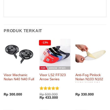
FF323 Arrow R Evo Isaac Viñales
PRODUK TERKAIT
-13%
Visor Mechanic
Visor LS2 FF323
Anti-Fog Pinlock
Nolan N40 N40 Full
Arrow Series
Nolan N103 N102
N101 N100 N91
N90 N81 X1002
X1001 G9.1
Dinilai
5
Rp
300.000
Rp
500.000
Rp
330.000
Harga
Harga
Rp
433.000
dari 5
aslinya
saat
adalah:
ini
Rp 500.000.
adalah: