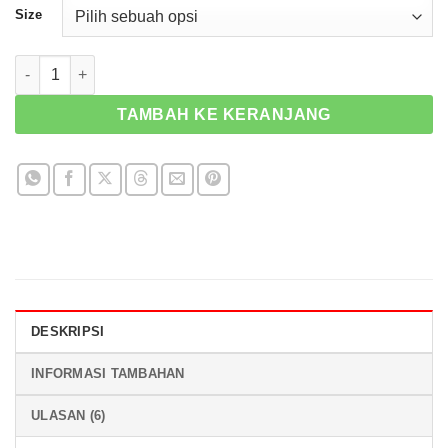
Size
Kuantitas Helm LS2 FF323 Arrow R Evo Isaac Viñales
TAMBAH KE KERANJANG
DESKRIPSI
INFORMASI TAMBAHAN
ULASAN (6)