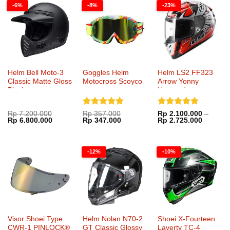
Rp 433.000.
-6%
-8%
-23%
Helm Bell Moto-3
Goggles Helm
Helm LS2 FF323
Classic Matte Gloss
Motocross Scoyco
Arrow Yonny
Blackout
Hernandez
Dinilai
5
Dinilai
5
Rp
7.200.000
Rp
357.000
Rp
2.100.000
–
Harga
Harga
Harga
Harga
Rentang
Rp
6.800.000
Rp
347.000
Rp
2.725.000
dari 5
dari 5
aslinya
saat
aslinya
saat
harga:
adalah:
ini
adalah:
ini
Rp 2.10
Rp 7.200.000.
adalah:
Rp 357.000.
adalah:
hingga
Rp 6.800.000.
Rp 347.000.
Rp 2.72
-12%
-10%
Visor Shoei Type
Helm Nolan N70-2
Shoei X-Fourteen
CWR-1 PINLOCK®
GT Classic Glossy
Laverty TC-4