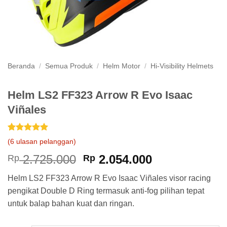
Beranda
/
Semua Produk
/
Helm Motor
/
Hi-Visibility Helmets
Helm LS2 FF323 Arrow R Evo Isaac
Viñales
Peringkat
6
5
(
6
ulasan pelanggan)
dari 5
berdasarkan
Harga
Harga
2.725.000
2.054.000
Rp
Rp
penilaian
aslinya
saat
pelanggan
Helm LS2 FF323 Arrow R Evo Isaac Viñales visor racing
adalah:
ini
pengikat Double D Ring termasuk anti-fog pilihan tepat
Rp 2.725.000.
adalah:
untuk balap bahan kuat dan ringan.
Rp 2.054.000