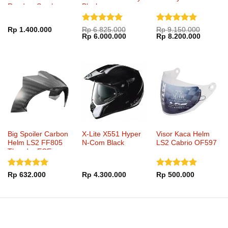
Ready – Smoke
Black
Mirror Gold
Dinilai
5
Dinilai
5
Rp
1.400.000
Rp
6.825.000
Rp
9.150.000
Harga
Harga
Harga
Harga
Rp
6.000.000
Rp
8.200.000
dari 5
dari 5
aslinya
saat
aslinya
saat
adalah:
ini
adalah:
ini
Rp 6.825.000.
adalah:
Rp 9.150.000.
adalah:
Rp 6.000.000.
Rp 8.20
Big Spoiler Carbon
X-Lite X551 Hyper
Visor Kaca Helm
Helm LS2 FF805
N-Com Black
LS2 Cabrio OF597
Thunder ECE
Dinilai
5
Dinilai
5
Rp
632.000
Rp
4.300.000
Rp
500.000
dari 5
dari 5