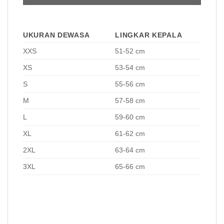
UKURAN DEWASA
LINGKAR KEPALA
XXS
51-52 cm
XS
53-54 cm
S
55-56 cm
M
57-58 cm
L
59-60 cm
XL
61-62 cm
2XL
63-64 cm
3XL
65-66 cm
Helm LS2 FF323 Arrow R Evo Isaac Viñales Helm LS2 FF323
Arrow R Evo Isaac Viñales Helm LS2 FF323 Arrow R Evo Isaac
Viñales Helm LS2 FF323 Arrow R Evo Isaac Viñales Helm LS2