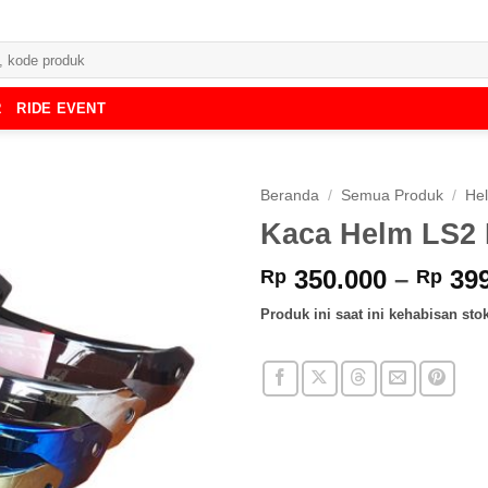
R
RIDE EVENT
Beranda
/
Semua Produk
/
He
Kaca Helm LS2 
350.000
–
399
Rp
Rp
Produk ini saat ini kehabisan stok