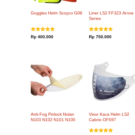
Goggles Helm Scoyco G08
Liner LS2 FF323 Arrow
Series
Dinilai
5
Dinilai
Rp
400.000
Rp
750.000
dari 5
4.65
dari
5
Anti-Fog Pinlock Nolan
Visor Kaca Helm LS2
N103 N102 N101 N100
Cabrio OF597
N91 N90 N81 X1002
X1001 G9.1