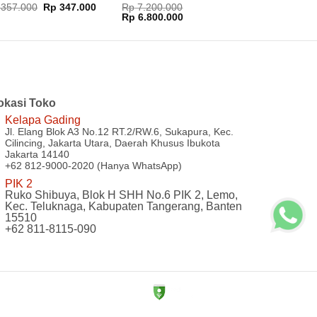
nilai
5
Harga
Harga
357.000
Rp
347.000
Rp
7.200.000
aslinya
saat
Harga
Harga
i 5
Rp
6.800.000
adalah:
ini
aslinya
saat
Rp 357.000.
adalah:
adalah:
ini
Rp 347.000.
Rp 7.200.000.
adalah:
Rp 6.800.000.
okasi Toko
Kelapa Gading
Jl. Elang Blok A3 No.12 RT.2/RW.6, Sukapura, Kec.
Cilincing, Jakarta Utara, Daerah Khusus Ibukota
Jakarta 14140
+62 812-9000-2020 (Hanya WhatsApp)
PIK 2
Ruko Shibuya, Blok H SHH No.6 PIK 2, Lemo,
Kec. Teluknaga, Kabupaten Tangerang, Banten
15510
+62 811-8115-090