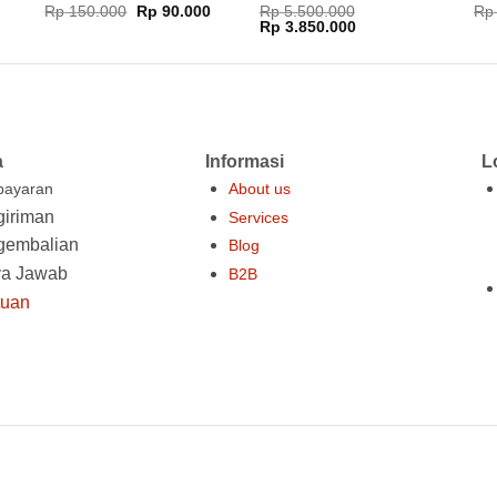
Dinilai
Di
Harga
Harga
Rp
150.000
Rp
90.000
Rp
5.500.000
Rp
aslinya
saat
Harga
Harga
4.67
dari
Rp
3.850.000
dar
adalah:
ini
aslinya
saat
5
Rp 150.000.
adalah:
adalah:
ini
Rp 90.000.
Rp 5.500.000.
adalah:
Rp 3.850.000.
a
Informasi
L
ayaran
About us
iriman
Services
gembalian
Blog
ya Jawab
B2B
tuan