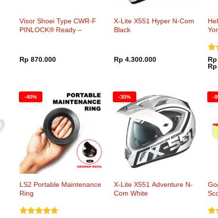
Visor Shoei Type CWR-F
X-Lite X551 Hyper N-Com
He
PINLOCK® Ready –
Black
Yo
Mellow Smoke
Di
Rp
870.000
Rp
4.300.000
Rp
dar
Rp
-40%
-30%
-
LS2 Portable Maintenance
X-Lite X551 Adventure N-
Go
Ring
Com White
Sc