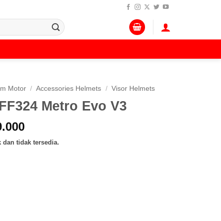
lm Motor
/
Accessories Helmets
/
Visor Helmets
FF324 Metro Evo V3
Rentang
.000
harga:
 dan tidak tersedia.
Rp 350.000
hingga
Rp 399.000