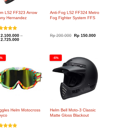
lm LS2 FF323 Arrow
Anti-Fog LS2 FF324 Metro
nny Hernandez
Fog Fighter System FFS
nilai
5
Harga
Harga
2.100.000
–
Rp
200.000
Rp
150.000
Rentang
aslinya
saat
i 5
2.725.000
harga:
adalah:
ini
Rp 2.100.000
Rp 200.000.
adalah:
hingga
Rp 150.000.
Rp 2.725.000
8%
-6%
ggles Helm Motocross
Helm Bell Moto-3 Classic
oyco
Matte Gloss Blackout