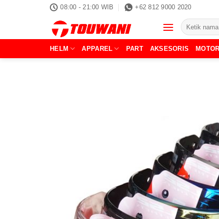
Skip
08:00 - 21:00 WIB
+62 812 9000 2020
to
Pencarian
content
untuk:
HELM
APPAREL
PART
AKSESORIS
MOTO