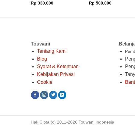
Dinilai
5
Rp
330.000
Rp
500.000
dari 5
Touwani
Belanj
Tentang Kami
Pemb
Blog
Peng
Syarat & Ketentuan
Pen
Kebijakan Privasi
Tan
Cookie
Ban
Hak Cipta (c) 2011-2026 Touwani Indonesia