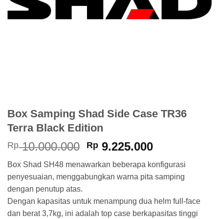
Box Samping Shad Side Case TR36
Terra Black Edition
Harga
Harga
10.000.000
9.225.000
Rp
Rp
aslinya
saat
Box Shad SH48 menawarkan beberapa konfigurasi
adalah:
ini
penyesuaian, menggabungkan warna pita samping
Rp 10.000.000.
adalah:
dengan penutup atas.
Rp 9.225.00
Dengan kapasitas untuk menampung dua helm full-face
dan berat 3,7kg, ini adalah top case berkapasitas tinggi