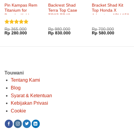
Pin Kampas Rem
Backrest Shad
Bracket Shad Kit
Titanium for
Terra Top Case
Top Honda X
Brembo Kohken
TR37 TR48
Adventure ADV 150
KOK-1036
Dinilai
5
Rp
365.000
Rp
980.000
Rp
700.000
Harga
Harga
Harga
Harga
Harga
Harga
Rp
280.000
Rp
830.000
Rp
580.000
dari 5
aslinya
saat
aslinya
saat
aslinya
saat
adalah:
ini
adalah:
ini
adalah:
ini
Rp 365.000.
adalah:
Rp 980.000.
adalah:
Rp 700.000.
adalah:
Rp 280.000.
Rp 830.000.
Rp 580.00
Touwani
Tentang Kami
Blog
Syarat & Ketentuan
Kebijakan Privasi
Cookie