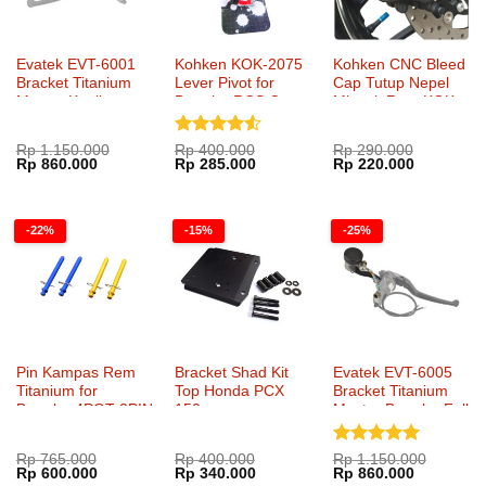
Evatek EVT-6001
Kohken KOK-2075
Kohken CNC Bleed
Bracket Titanium
Lever Pivot for
Cap Tutup Nepel
Master Kopling
Brembo RCS Corsa
Minyak Rem KOK-
Brembo Naked Bike
Corta Master
1029
Cylinder
Dinilai
4.5
Rp
1.150.000
Rp
400.000
Rp
290.000
Harga
Harga
Harga
Harga
Harga
Harga
Rp
860.000
Rp
285.000
Rp
220.000
dari 5
aslinya
saat
aslinya
saat
aslinya
saat
adalah:
ini
adalah:
ini
adalah:
ini
Rp 1.150.000.
adalah:
Rp 400.000.
adalah:
Rp 290.000.
adalah:
Rp 860.000.
Rp 285.000.
Rp 220.00
-22%
-15%
-25%
Pin Kampas Rem
Bracket Shad Kit
Evatek EVT-6005
Titanium for
Top Honda PCX
Bracket Titanium
Brembo 4POT 2PIN
150
Master Brembo Full
Kohken KOK-1038
Fairing Single Disc
Dinilai
5
Rp
765.000
Rp
400.000
Rp
1.150.000
Harga
Harga
Harga
Harga
Harga
Harga
Rp
600.000
Rp
340.000
Rp
860.000
dari 5