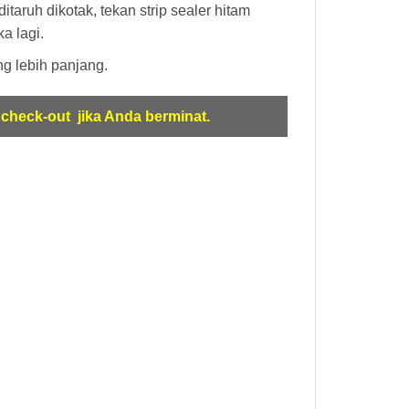
aruh dikotak, tekan strip sealer hitam
a lagi.
ng lebih panjang.
check-out jika Anda berminat.