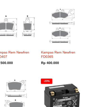
mpas Rem Newfren
Kampas Rem Newfren
0407
FD0365
500.000
Rp
400.000
-23%