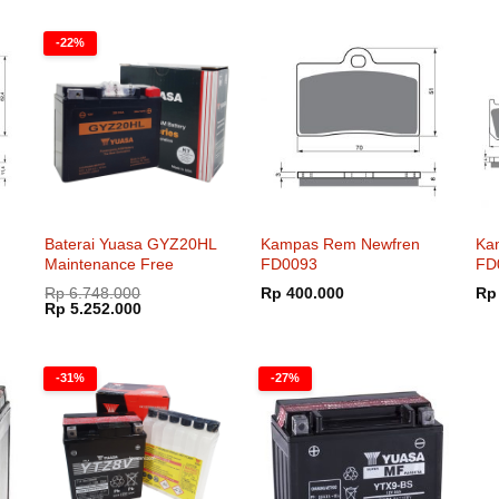
-22%
Baterai Yuasa GYZ20HL
Kampas Rem Newfren
Ka
Maintenance Free
FD0093
FD
Rp
6.748.000
Rp
400.000
Rp
Harga
Harga
Rp
5.252.000
aslinya
saat
adalah:
ini
Rp 6.748.000.
adalah:
Rp 5.252.000.
-31%
-27%