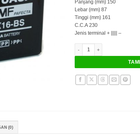
Panjang (mm) 150
Lebar (mm) 87
Tinggi (mm) 161
C.C.A 230
Jenis terminal + ||||| –
Kuantitas Baterai Yuasa YTX1
TAM
AN (0)