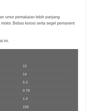
an umur pemakaian lebih panjang
 motor. Bebas korosi serta segel pemanent
 ini.
12
14
5.3
0.78
1.4
150