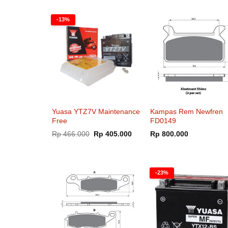
-13%
Yuasa YTZ7V Maintenance
Kampas Rem Newfren
Free
FD0149
Harga
Harga
Rp
466.000
Rp
405.000
Rp
800.000
aslinya
saat
adalah:
ini
Rp 466.000.
adalah:
Rp 405.000.
-23%