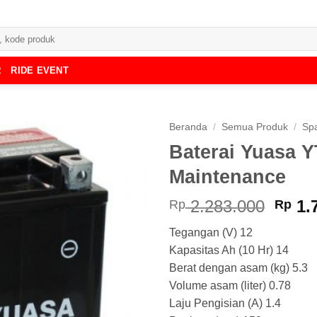
R
RIDE EVENT
Beranda
/
Semua Produk
/
Spa
Baterai Yuasa 
Maintenance
Harg
2.283.000
1.
Rp
Rp
aslin
Tegangan (V) 12
adala
Kapasitas Ah (10 Hr) 14
Rp 2.
Berat dengan asam (kg) 5.3
Volume asam (liter) 0.78
Laju Pengisian (A) 1.4