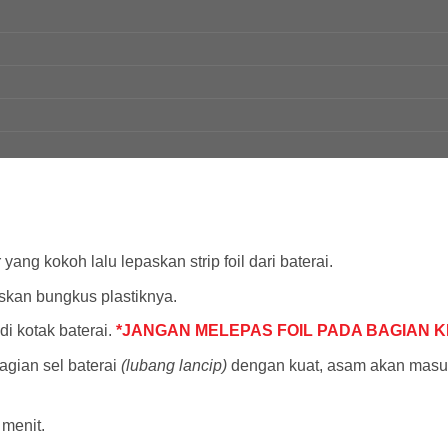
ang kokoh lalu lepaskan strip foil dari baterai.
skan bungkus plastiknya.
di kotak baterai.
*JANGAN MELEPAS FOIL PADA BAGIAN 
agian sel baterai
(lubang lancip)
dengan kuat, asam akan masuk
 menit.