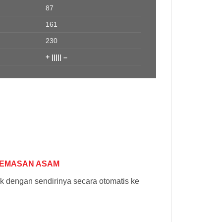
87
161
230
+ ||||| –
KEMASAN ASAM
 dengan sendirinya secara otomatis ke