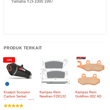
Yamaha YZF1000 1997
Baterai Yuasa YTX14-BS Maintenance Free Baterai Yuasa YTX14-BS Maintenance Free Baterai Yuasa YTX14-BS Maintenance
Free Baterai Yuasa YTX14-BS Maintenance Free Baterai Yuasa YTX14-BS Maintenance Free
PRODUK TERKAIT
-18%
Knalpot Scorpion
Kampas Rem
Kampas Rem
Carbon Serket
Newfren FD0132
Goldfren 002 AD
Kawasaki Ninja 250
SlipOn