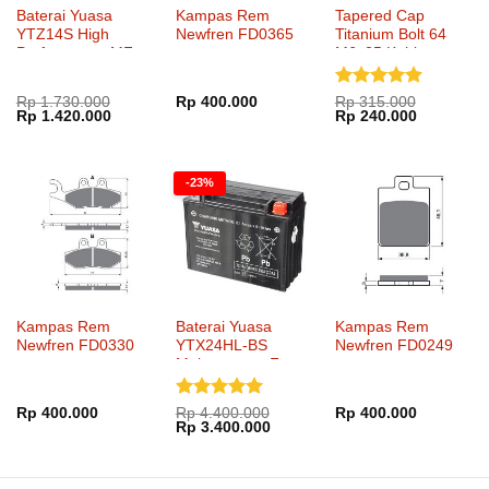
Baterai Yuasa
Kampas Rem
Tapered Cap
YTZ14S High
Newfren FD0365
Titanium Bolt 64
Performance MF
M6x25 Kohken
KOK-1051xx
Dinilai
5
Rp
1.730.000
Rp
400.000
Rp
315.000
Harga
Harga
Harga
Harga
Rp
1.420.000
Rp
240.000
dari 5
aslinya
saat
aslinya
saat
adalah:
ini
adalah:
ini
Rp 1.730.000.
adalah:
Rp 315.000.
adalah:
Rp 1.420.000.
Rp 240.00
-23%
Kampas Rem
Baterai Yuasa
Kampas Rem
Newfren FD0330
YTX24HL-BS
Newfren FD0249
Maintenance Free
Dinilai
5
Rp
400.000
Rp
4.400.000
Rp
400.000
Harga
Harga
Rp
3.400.000
dari 5
aslinya
saat
adalah:
ini
Rp 4.400.000.
adalah:
Rp 3.400.000.