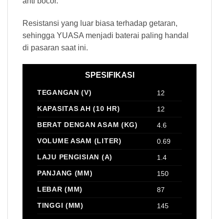
anti bocor.
Resistansi yang luar biasa terhadap getaran,
sehingga YUASA menjadi baterai paling handal
di pasaran saat ini.
SPESIFIKASI
TEGANGAN (V)
12
KAPASITAS AH (10 HR)
12
BERAT DENGAN ASAM (KG)
4.6
VOLUME ASAM (LITER)
0.69
LAJU PENGISIAN (A)
1.4
PANJANG (MM)
150
LEBAR (MM)
87
TINGGI (MM)
145