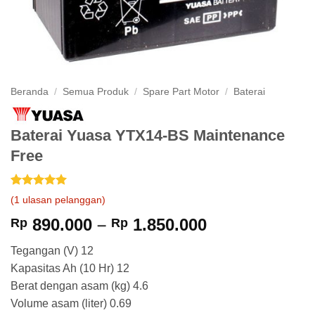
Beranda
/
Semua Produk
/
Spare Part Motor
/
Baterai
Baterai Yuasa YTX14-BS Maintenance
Free
Peringkat
1
5
(
1
ulasan pelanggan)
dari 5
berdasarkan
Rentang
890.000
–
1.850.000
Rp
Rp
penilaian
harga:
pelanggan
Tegangan (V) 12
Rp 890.000
Kapasitas Ah (10 Hr) 12
hingga
Berat dengan asam (kg) 4.6
Rp 1.850.000
Volume asam (liter) 0.69