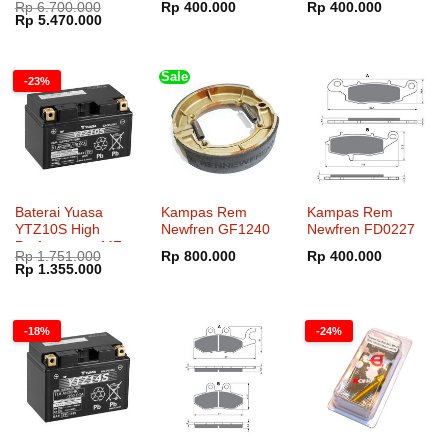
Dinilai
5
Rp
6.700.000
Rp
400.000
Rp
400.000
Harga
Harga
Rp
5.470.000
dari 5
aslinya
saat
adalah:
ini
Rp 6.700.000.
adalah:
Rp 5.470.000.
Sale
-23%
Baterai Yuasa
Kampas Rem
Kampas Rem
YTZ10S High
Newfren GF1240
Newfren FD0227
Performance MF
Rp
1.751.000
Rp
800.000
Rp
400.000
Harga
Harga
Rp
1.355.000
aslinya
saat
adalah:
ini
Rp 1.751.000.
adalah:
Rp 1.355.000.
-18%
-24%