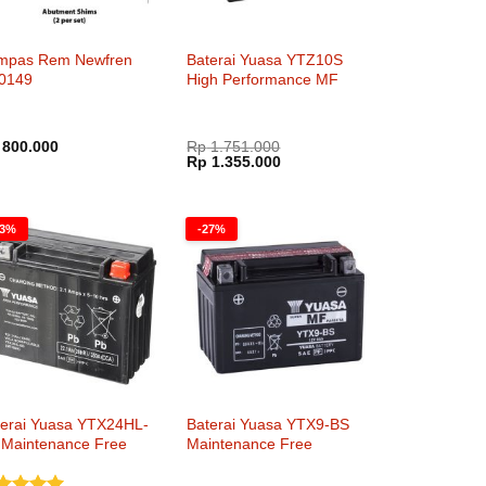
mpas Rem Newfren
Baterai Yuasa YTZ10S
0149
High Performance MF
800.000
Rp
1.751.000
Harga
Harga
Rp
1.355.000
aslinya
saat
adalah:
ini
Rp 1.751.000.
adalah:
Rp 1.355.000.
23%
-27%
terai Yuasa YTX24HL-
Baterai Yuasa YTX9-BS
 Maintenance Free
Maintenance Free