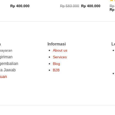
Di
Harga
Harga
Rp
400.000
Rp
583.000
Rp
400.000
Rp
aslinya
saat
Ha
dar
Rp
adalah:
ini
asl
Rp 583.000.
adalah:
ada
Rp 400.0
Rp 
000.
a
Informasi
L
ayaran
About us
iriman
Services
gembalian
Blog
ya Jawab
B2B
tuan