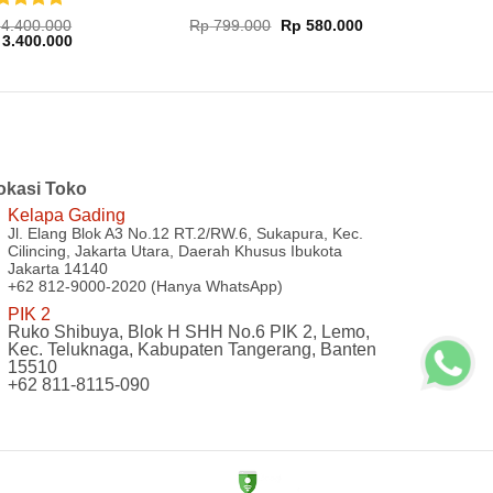
nilai
5
Harga
Harga
4.400.000
Rp
799.000
Rp
580.000
rga
Harga
aslinya
saat
i 5
3.400.000
inya
saat
adalah:
ini
lah:
ini
Rp 799.000.
adalah:
00.
4.400.000.
adalah:
Rp 580.000.
Rp 3.400.000.
okasi Toko
Kelapa Gading
Jl. Elang Blok A3 No.12 RT.2/RW.6, Sukapura, Kec.
Cilincing, Jakarta Utara, Daerah Khusus Ibukota
Jakarta 14140
+62 812-9000-2020 (Hanya WhatsApp)
PIK 2
Ruko Shibuya, Blok H SHH No.6 PIK 2, Lemo,
Kec. Teluknaga, Kabupaten Tangerang, Banten
15510
+62 811-8115-090