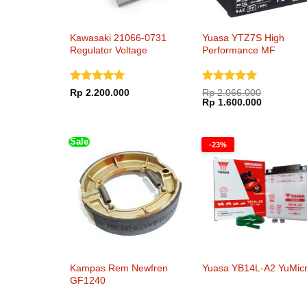
Kawasaki 21066-0731
Yuasa YTZ7S High
Regulator Voltage
Performance MF
Dinilai
5
Dinilai
5
Rp
2.200.000
Rp
2.066.000
Harga
Harga
dari 5
dari 5
Rp
1.600.000
aslinya
saat
adalah:
ini
Rp 2.066.000.
adalah:
Rp 1.600.
Sale
-23%
Kampas Rem Newfren
Yuasa YB14L-A2 YuMic
GF1240