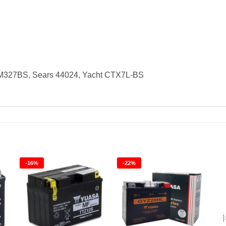
M327BS, Sears 44024, Yacht CTX7L-BS
-16%
-22%