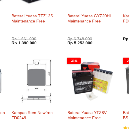
Baterai Yuasa TTZ12S
Baterai Yuasa GYZ20HL
Ka
Maintenance Free
Maintenance Free
FD
Rp
1.661.000
Rp
6.748.000
Rp
Harga
Harga
Harga
Harga
Rp
1.390.000
Rp
5.252.000
aslinya
saat
aslinya
saat
adalah:
ini
adalah:
ini
Rp 1.661.000.
adalah:
Rp 6.748.000.
adalah:
000.
Rp 1.390.000.
Rp 5.252.000.
-31%
-
ron
Kampas Rem Newfren
Baterai Yuasa YTZ8V
Ba
FD0249
Maintenance Free
BS