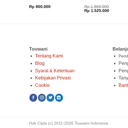
Rp
800.000
Rp
1.969.000
Harga
Harga
Rp
1.525.000
aslinya
saat
adalah:
ini
Rp 1.969.000.
adalah:
Rp 1.525.
Touwani
Belanj
Tentang Kami
Pemb
Blog
Peng
Syarat & Ketentuan
Pen
Kebijakan Privasi
Tan
Cookie
Ban
Hak Cipta (c) 2011-2026 Touwani Indonesia