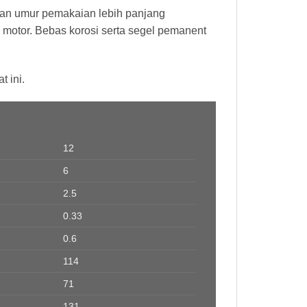
an umur pemakaian lebih panjang
 motor. Bebas korosi serta segel pemanent
 ini.
12
6
2.5
0.33
0.6
114
71
131