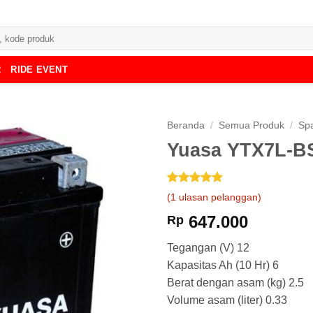
R
RIDE EVENT
Beranda
/
Semua Produk
/
Spa
Yuasa YTX7L-BS
Peringkat
1
5
(
1
ulasan pelanggan)
dari 5
berdasarkan
647.000
Rp
penilaian
pelanggan
Tegangan (V) 12
Kapasitas Ah (10 Hr) 6
Berat dengan asam (kg) 2.5
Volume asam (liter) 0.33