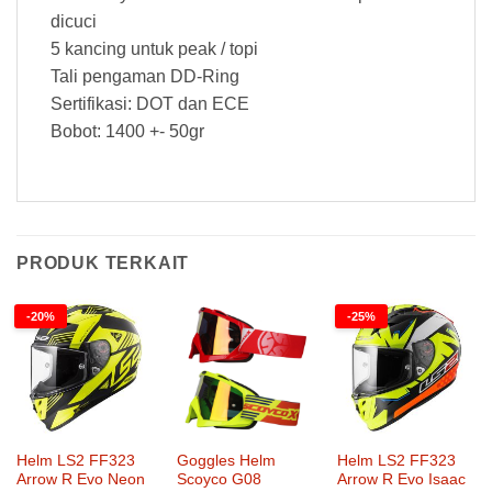
dicuci
5 kancing untuk peak / topi
Tali pengaman DD-Ring
Sertifikasi: DOT dan ECE
Bobot: 1400 +- 50gr
PRODUK TERKAIT
-20%
-25%
Helm LS2 FF323
Goggles Helm
Helm LS2 FF323
Arrow R Evo Neon
Scoyco G08
Arrow R Evo Isaac