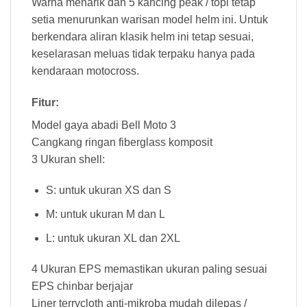
Warna menarik dan 5 kancing peak / topi tetap
setia menurunkan warisan model helm ini. Untuk
berkendara aliran klasik helm ini tetap sesuai,
keselarasan meluas tidak terpaku hanya pada
kendaraan motocross.
Fitur:
Helm Bell Moto-3 Classic White
Model gaya abadi Bell Moto 3
Cangkang ringan fiberglass komposit
3 Ukuran shell:
S: untuk ukuran XS dan S
M: untuk ukuran M dan L
L: untuk ukuran XL dan 2XL
4 Ukuran EPS memastikan ukuran paling sesuai
EPS chinbar berjajar
Liner terrycloth anti-mikroba mudah dilepas /