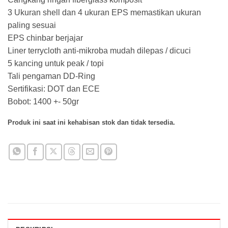
Rp 7.200.000.
adalah:
3 Ukuran shell dan 4 ukuran EPS memastikan ukuran
Rp 6.800.000
paling sesuai
EPS chinbar berjajar
Liner terrycloth anti-mikroba mudah dilepas / dicuci
5 kancing untuk peak / topi
Tali pengaman DD-Ring
Sertifikasi: DOT dan ECE
Bobot: 1400 +- 50gr
Produk ini saat ini kehabisan stok dan tidak tersedia.