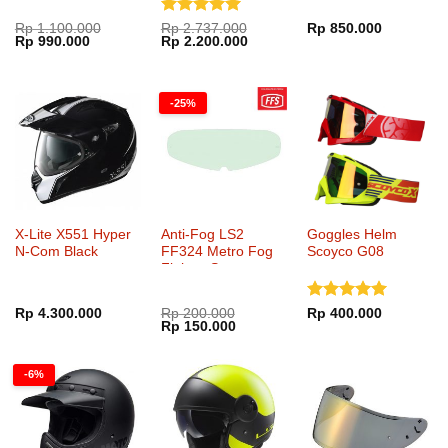
Dinilai
5
Rp
1.100.000
Rp
2.737.000
Rp
850.000
Harga
Harga
Harga
Harga
Rp
990.000
Rp
2.200.000
dari 5
aslinya
saat
aslinya
saat
adalah:
ini
adalah:
ini
Rp 1.100.000.
adalah:
Rp 2.737.000.
adalah:
Rp 990.000.
Rp 2.200.000.
-25%
X-Lite X551 Hyper
Anti-Fog LS2
Goggles Helm
N-Com Black
FF324 Metro Fog
Scoyco G08
Fighter System
FFS
Dinilai
5
Rp
4.300.000
Rp
200.000
Rp
400.000
Harga
Harga
Rp
150.000
dari 5
aslinya
saat
adalah:
ini
Rp 200.000.
adalah:
-6%
Rp 150.000.