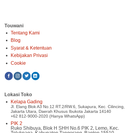
Rp 347.000.
Rp 3.81
Touwani
Tentang Kami
Blog
Syarat & Ketentuan
Kebijakan Privasi
Cookie
Lokasi Toko
Kelapa Gading
Jl. Elang Blok A3 No.12 RT.2/RW.6, Sukapura, Kec. Cilincing,
Jakarta Utara, Daerah Khusus Ibukota Jakarta 14140
+62 812-9000-2020 (Hanya WhatsApp)
PIK 2
Ruko Shibuya, Blok H SHH No.6 PIK 2, Lemo, Kec.
Teluknaga, Kabupaten Tangerang, Banten 15510