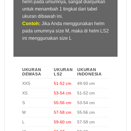
helm pada umumnya, sangat dianjurkan
untuk menambah 1 tingkat dari tabel
ukuran dibawah ini.
Contoh:
Jika Anda menggunakan helm
pada umumnya size M, maka di helm LS2
ini menggunakan size L
UKURAN
UKURAN
UKURAN
DEWASA
LS2
INDONESIA
XXS
51-52 cm
49-50 cm
XS
53-54 cm
51-52 cm
S
55-56 cm
53-54 cm
M
57-58 cm
55-56 cm
L
59-60 cm
57-58 cm