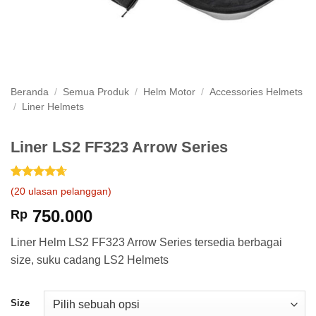
Beranda
/
Semua Produk
/
Helm Motor
/
Accessories Helmets
/
Liner Helmets
Liner LS2 FF323 Arrow Series
Peringkat
20
(
20
ulasan pelanggan)
4.65
dari
5
750.000
Rp
berdasarkan
penilaian
Liner Helm LS2 FF323 Arrow Series tersedia berbagai
pelanggan
size, suku cadang LS2 Helmets
Size