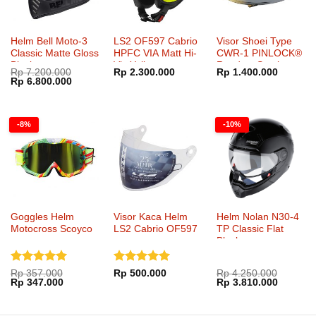
Helm Bell Moto-3
LS2 OF597 Cabrio
Visor Shoei Type
Classic Matte Gloss
HPFC VIA Matt Hi-
CWR-1 PINLOCK®
Blackout
Vis Yellow
Ready – Smoke
Rp
7.200.000
Rp
2.300.000
Rp
1.400.000
Mirror Gold
Harga
Harga
Rp
6.800.000
aslinya
saat
adalah:
ini
Rp 7.200.000.
adalah:
Rp 6.800.000.
-8%
-10%
Goggles Helm
Visor Kaca Helm
Helm Nolan N30-4
Motocross Scoyco
LS2 Cabrio OF597
TP Classic Flat
Black
Dinilai
5
Dinilai
5
Rp
357.000
Rp
500.000
Rp
4.250.000
Harga
Harga
Harga
Harga
Rp
347.000
Rp
3.810.000
dari 5
dari 5
aslinya
saat
aslinya
saat
adalah:
ini
adalah:
ini
Rp 357.000.
adalah:
Rp 4.250.000.
adalah: