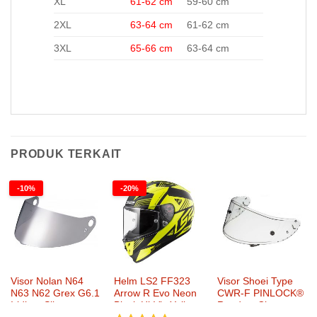
XL
61-62 cm
59-60 cm
2XL
63-64 cm
61-62 cm
3XL
65-66 cm
63-64 cm
PRODUK TERKAIT
-10%
-20%
Visor Nolan N64
Helm LS2 FF323
Visor Shoei Type
N63 N62 Grex G6.1
Arrow R Evo Neon
CWR-F PINLOCK®
Iridium Silver
Black Hi-Vis Yellow
Ready – Clear