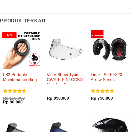
PRODUK TERKAIT
-40%
LS2 Portable
Visor Shoei Type
Liner LS2 FF323
Maintenance Ring
CWR-F PINLOCK®
Arrow Series
Ready – Clear
Dinilai
Dinilai
Rp
150.000
Rp
850.000
Rp
750.000
Harga
Harga
Rp
90.000
4.67
dari
4.65
dari
aslinya
saat
5
5
adalah:
ini
Rp 150.000.
adalah:
Rp 90.000.