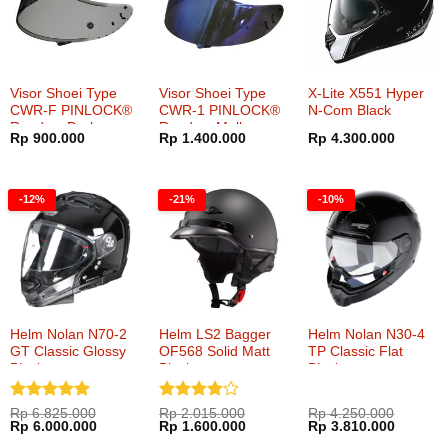
Visor Shoei Type
Visor Shoei Type
X-Lite X551 Hyper
CWR-F PINLOCK®
CWR-1 PINLOCK®
N-Com Black
Ready – Dark
Ready – Mellow
Rp
900.000
Rp
1.400.000
Rp
4.300.000
Smoke
Smoke Mirror Blue
-12%
-21%
-10%
Helm Nolan N70-2
Helm LS2 Bagger
Helm Nolan N30-4
GT Classic Glossy
OF568 Solid Matt
TP Classic Flat
Black
Black
Black
Dinilai
5
Dinilai
4
Rp
6.825.000
Rp
2.015.000
Rp
4.250.000
Harga
Harga
Harga
Harga
Harga
Harga
Rp
6.000.000
Rp
1.600.000
Rp
3.810.000
dari 5
dari 5
aslinya
saat
aslinya
saat
aslinya
saat