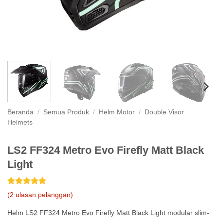
Beranda
/
Semua Produk
/
Helm Motor
/
Double Visor
Helmets
LS2 FF324 Metro Evo Firefly Matt Black
Light
Peringkat
2
5
(
2
ulasan pelanggan)
dari 5
berdasarkan
Helm LS2 FF324 Metro Evo Firefly Matt Black Light modular slim-
penilaian