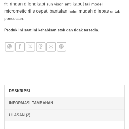
pelanggan
ringan dilengkapi
kabut
fit,
sun visor, anti
tali model
micrometic rilis cepat
bantalan
mudah dilepas
,
helm
untuk
pencucian.
Produk ini saat ini kehabisan stok dan tidak tersedia.
DESKRIPSI
INFORMASI TAMBAHAN
ULASAN (2)