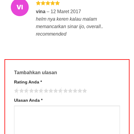
Dinilai
5
vina
–
12 Maret 2017
dari 5
helm nya keren kalau malam
memancarkan sinar ijo, overall..
recommended
Tambahkan ulasan
Rating Anda
*
Ulasan Anda
*