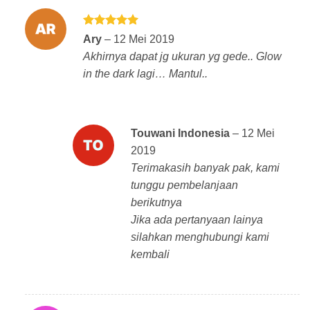
Dinilai
5
Ary
–
12 Mei 2019
dari 5
Akhirnya dapat jg ukuran yg gede.. Glow
in the dark lagi… Mantul..
Touwani Indonesia
–
12 Mei
2019
Terimakasih banyak pak, kami
tunggu pembelanjaan
berikutnya
Jika ada pertanyaan lainya
silahkan menghubungi kami
kembali