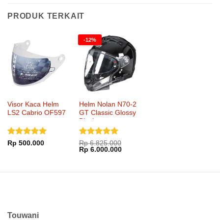
PRODUK TERKAIT
-12%
Visor Kaca Helm
Helm Nolan N70-2
LS2 Cabrio OF597
GT Classic Glossy
Black
Dinilai
5
Dinilai
5
Rp
500.000
Rp
6.825.000
Harga
Harga
Rp
6.000.000
dari 5
dari 5
aslinya
saat
adalah:
ini
Rp 6.825.000.
adalah:
Rp 6.000.000.
Touwani