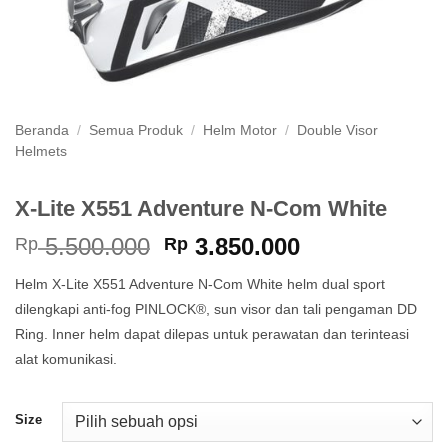
Beranda
/
Semua Produk
/
Helm Motor
/
Double Visor
Helmets
X-Lite X551 Adventure N-Com White
Harga
Harga
5.500.000
3.850.000
Rp
Rp
aslinya
saat
Helm X-Lite X551 Adventure N-Com White helm dual sport
adalah:
ini
dilengkapi anti-fog PINLOCK®, sun visor dan tali pengaman DD
Rp 5.500.000.
adalah:
Ring. Inner helm dapat dilepas untuk perawatan dan terinteasi
Rp 3.850.000
alat komunikasi.
Size