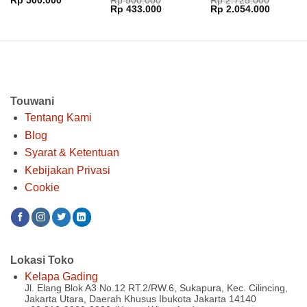
Rp
500.000
Rp
500.000
Rp
2.725.000
Harga
Harga
Harga
Harga
Rp
433.000
Rp
2.054.000
dari 5
dari 5
dari 5
aslinya
saat
aslinya
saat
adalah:
ini
adalah:
ini
Rp 500.000.
adalah:
Rp 2.725.000.
adalah:
Rp 433.000.
Rp 2.05
Touwani
Tentang Kami
Blog
Syarat & Ketentuan
Kebijakan Privasi
Cookie
Lokasi Toko
Kelapa Gading
Jl. Elang Blok A3 No.12 RT.2/RW.6, Sukapura, Kec. Cilincing,
Jakarta Utara, Daerah Khusus Ibukota Jakarta 14140