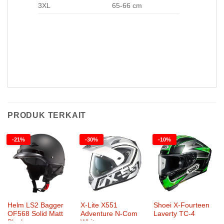
3XL
65-66 cm
Helm LS2 FF397 Vector C Solid Matt Carbon Helm LS2 FF397 Vector C Solid Matt Carbon Helm LS2 FF397 Vector C Solid Matt
Carbon Helm LS2 FF397 Vector C Solid Matt Carbon
PRODUK TERKAIT
-21%
-30%
-10%
Helm LS2 Bagger
X-Lite X551
Shoei X-Fourteen
OF568 Solid Matt
Adventure N-Com
Laverty TC-4
Black
White