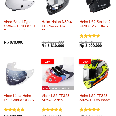
Visor Shoei Type
Helm Nolan N30-4
Helm LS2 Strobe 2
CWR-F PINLOCK®
TP Classic Flat
FF908 Matt Black
Ready – Mellow
Black
Smoke
Dinilai
5
Rp
870.000
Rp
4.250.000
Rp
3.710.000
Harga
Harga
Harga
Harga
Rp
3.810.000
Rp
3.000.000
dari 5
aslinya
saat
aslinya
saat
adalah:
ini
adalah:
ini
Rp 4.250.000.
adalah:
Rp 3.710.000.
adalah:
Rp 3.810.000.
Rp 3.00
-13%
-25%
Visor Kaca Helm
Visor LS2 FF323
Helm LS2 FF323
LS2 Cabrio OF597
Arrow Series
Arrow R Evo Isaac
Viñales
Dinilai
5
Dinilai
5
Dinilai
5