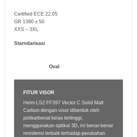
Certified ECE 22.05
GR 1390 ± 50
XXS – 3XL
Starndarisasi
Oval
FITUR VISOR
Helm LS2 FF397 Vector C Solid Matt
Carbon dengan
visor
dibentuk oleh
polikarbonat kelas tertinggi,
menggunakan optikal 3D, ini benar-benar
resistensi terbaik terhadap perubahan