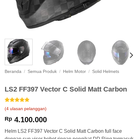
Beranda
/
Semua Produk
/
Helm Motor
/
Solid Helmets
LS2 FF397 Vector C Solid Matt Carbon
Peringkat
4
5
(
4
ulasan pelanggan)
dari 5
berdasarkan
4.100.000
Rp
penilaian
pelanggan
Helm LS2 FF397 Vector C Solid Matt Carbon full face
dengan sun visor bobot ringan pengikat DD Ring termasuk