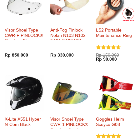
Visor Shoei Type
Anti-Fog Pinlock
LS2 Portable
CWR-F PINLOCK®
Nolan N103 N102
Maintenance Ring
Ready – Clear
N101 N100 N91
N90 N81 X1002
X1001 G9.1
Dinilai
Rp
850.000
Rp
330.000
Rp
150.000
Harga
Harga
Rp
90.000
4.67
dari
aslinya
saat
5
adalah:
ini
Rp 150.000.
adalah:
Rp 90.000.
X-Lite X551 Hyper
Visor Shoei Type
Goggles Helm
N-Com Black
CWR-1 PINLOCK®
Scoyco G08
Ready – Smoke
Mirror Fire Orange