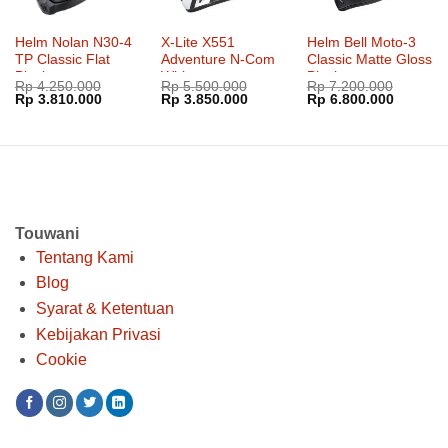
Helm Nolan N30-4
X-Lite X551
Helm Bell Moto-3
TP Classic Flat
Adventure N-Com
Classic Matte Gloss
Black
White
Blackout
Rp
4.250.000
Rp
5.500.000
Rp
7.200.000
Harga
Harga
Harga
Harga
Harga
Harga
Rp
3.810.000
Rp
3.850.000
Rp
6.800.000
aslinya
saat
aslinya
saat
aslinya
saat
adalah:
ini
adalah:
ini
adalah:
ini
Rp 4.250.000.
adalah:
Rp 5.500.000.
adalah:
Rp 7.200.000.
adalah:
Rp 3.810.000.
Rp 3.850.000.
Rp 6.80
Touwani
Tentang Kami
Blog
Syarat & Ketentuan
Kebijakan Privasi
Cookie