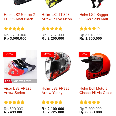
Helm LS2 Strobe 2
Helm LS2 FF323
Helm LS2 Bagger
FF908 Matt Black
Arrow R Evo Neon
OF568 Solid Matt
Black Hi-Vis Yellow
Black
Dinilai
5
Dinilai
5
Dinilai
4
Rp
3.710.000
Rp
2.737.000
Rp
2.015.000
Harga
Harga
Harga
Harga
Harga
Harga
Rp
3.000.000
Rp
2.200.000
Rp
1.600.000
dari 5
dari 5
dari 5
aslinya
saat
aslinya
saat
aslinya
saat
adalah:
ini
adalah:
ini
adalah:
ini
Rp 3.710.000.
adalah:
Rp 2.737.000.
adalah:
Rp 2.015.000.
adalah:
Rp 3.000.000.
Rp 2.200.000.
Rp 1.60
-13%
-23%
-6%
Visor LS2 FF323
Helm LS2 FF323
Helm Bell Moto-3
Arrow Series
Arrow Yonny
Classic Hi-Vis Gloss
Hernandez
Orange
Dinilai
5
Dinilai
5
Dinilai
5
Rp
500.000
Rp
2.100.000
–
Rp
7.200.000
Harga
Harga
Rentang
Harga
Harga
Rp
433.000
Rp
2.725.000
Rp
6.800.000
dari 5
dari 5
dari 5
aslinya
saat
harga:
aslinya
saat