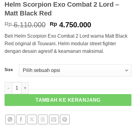
Helm Scorpion Exo Combat 2 Lord –
Matt Black Red
Harga
Harga
6.110.000
4.750.000
Rp
Rp
aslinya
saat
Beli Helm Scorpion Exo Combat 2 Lord warna Matt Black
adalah:
ini
Red original di Touwani. Helm modular street fighter
Rp 6.110.000.
adalah:
dengan desain agresif & keamanan maksimal.
Rp 4.750.000
Size
Kuantitas Helm Scorpion Exo Combat 2 Lord - Matt Black Red
TAMBAH KE KERANJANG