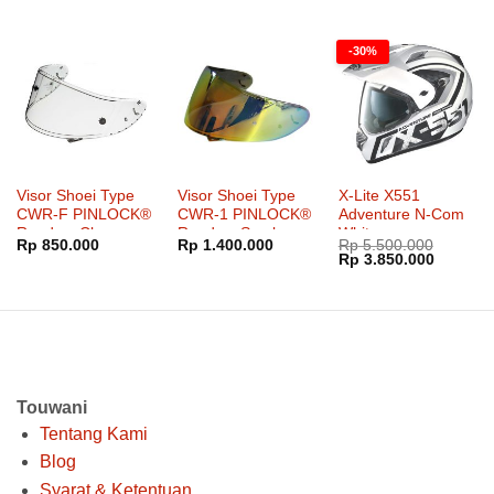
adalah:
ini
Rp 2.100.000
adalah:
ini
Rp 500.000.
adalah:
hingga
Rp 7.200.000.
adalah:
Rp 433.000.
Rp 2.725.000
Rp 6.80
-30%
Visor Shoei Type
Visor Shoei Type
X-Lite X551
CWR-F PINLOCK®
CWR-1 PINLOCK®
Adventure N-Com
Ready – Clear
Ready – Smoke
White
Rp
850.000
Rp
1.400.000
Rp
5.500.000
Mirror Fire Orange
Harga
Harga
Rp
3.850.000
aslinya
saat
adalah:
ini
Rp 5.500.000.
adalah:
Rp 3.85
Touwani
Tentang Kami
Blog
Syarat & Ketentuan