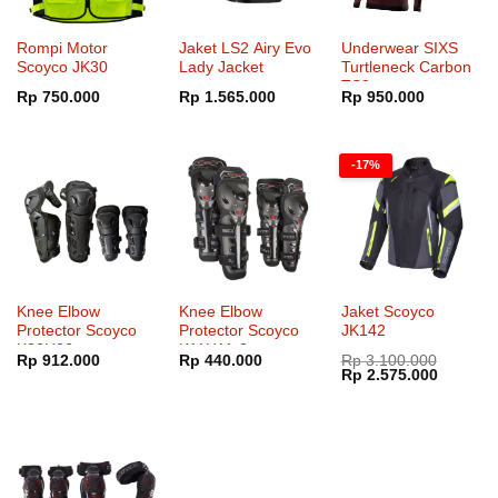
Rompi Motor
Jaket LS2 Airy Evo
Underwear SIXS
Scoyco JK30
Lady Jacket
Turtleneck Carbon
TS3
Rp
750.000
Rp
1.565.000
Rp
950.000
-17%
Knee Elbow
Knee Elbow
Jaket Scoyco
Protector Scoyco
Protector Scoyco
JK142
K26H26
K11H11-2
Rp
912.000
Rp
440.000
Rp
3.100.000
Harga
Harga
Rp
2.575.000
aslinya
saat
adalah:
ini
Rp 3.100.000.
adalah:
Rp 2.57