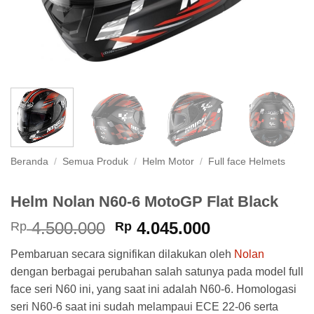
Beranda
/
Semua Produk
/
Helm Motor
/
Full face Helmets
Helm Nolan N60-6 MotoGP Flat Black
Harga
Harga
4.500.000
4.045.000
Rp
Rp
aslinya
saat
Pembaruan secara signifikan dilakukan oleh
Nolan
adalah:
ini
dengan berbagai perubahan salah satunya pada model full
Rp 4.500.000.
adalah:
face seri N60 ini, yang saat ini adalah N60-6. Homologasi
Rp 4.045.000
seri N60-6 saat ini sudah melampaui ECE 22-06 serta