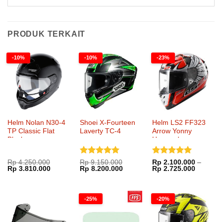
PRODUK TERKAIT
-10%
-10%
-23%
Helm Nolan N30-4
Shoei X-Fourteen
Helm LS2 FF323
TP Classic Flat
Laverty TC-4
Arrow Yonny
Black
Hernandez
Dinilai
5
Dinilai
5
Rp
4.250.000
Rp
9.150.000
Rp
2.100.000
–
Harga
Harga
Harga
Harga
Rentang
Rp
3.810.000
Rp
8.200.000
Rp
2.725.000
dari 5
dari 5
aslinya
saat
aslinya
saat
harga:
adalah:
ini
adalah:
ini
Rp 2.10
Rp 4.250.000.
adalah:
Rp 9.150.000.
adalah:
hingga
Rp 3.810.000.
Rp 8.200.000.
Rp 2.72
-25%
-20%