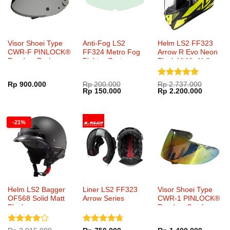
Visor Shoei Type
Anti-Fog LS2
Helm LS2 FF323
CWR-F PINLOCK®
FF324 Metro Fog
Arrow R Evo Neon
Ready – Dark
Fighter System
Black Hi-Vis Yellow
Smoke
FFS
Dinilai
5
Rp
900.000
Rp
200.000
Rp
2.737.000
Harga
Harga
Harga
Harga
Rp
150.000
Rp
2.200.000
dari 5
aslinya
saat
aslinya
saat
adalah:
ini
adalah:
ini
Rp 200.000.
adalah:
Rp 2.737.000.
adalah:
Rp 150.000.
Rp 2.20
-21%
Helm LS2 Bagger
Liner LS2 FF323
Visor Shoei Type
OF568 Solid Matt
Arrow Series
CWR-1 PINLOCK®
Black
Ready – Smoke
Mirror Fire Orange
Dinilai
4
Dinilai