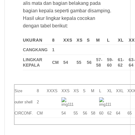
alis mata dan bagian belakang pada
bagian kepala seperti gambar disamping.
Hasil ukur lingkar kepala cocokan
dengan tabel berikut:
UKURAN
8
XXS
XS
S
M
L
XL
XX
CANGKANG
1
LINGKAR
57-
59-
61-
63
CM
54
55
56
KEPALA
58
60
62
64
Size
8
XXXS
XXS
XS
S
M
L
XL
XXL
XX
outer shell
2
CIRCONF.
CM
54
55
56
58
60
62
64
65