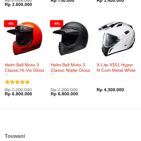
Rp
2.015.000
Rp
750.000
Rp
1.400.000
Harga
Harga
Rp
1.600.000
dari 5
4.65
dari
aslinya
saat
5
adalah:
ini
Rp 2.015.000.
adalah:
Rp 1.600.000.
-6%
-6%
Helm Bell Moto-3
Helm Bell Moto-3
X-Lite X551 Hyper
Classic Hi-Vis Gloss
Classic Matte Gloss
N-Com Metal White
Orange
Blackout
Dinilai
5
Rp
7.200.000
Rp
7.200.000
Rp
4.300.000
Harga
Harga
Harga
Harga
Rp
6.800.000
Rp
6.800.000
dari 5
aslinya
saat
aslinya
saat
adalah:
ini
adalah:
ini
Rp 7.200.000.
adalah:
Rp 7.200.000.
adalah:
Rp 6.800.000.
Rp 6.800.000.
Touwani