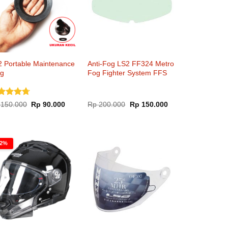
2 Portable Maintenance
Anti-Fog LS2 FF324 Metro
ng
Fog Fighter System FFS
ilai
Harga
Harga
Harga
Harga
150.000
Rp
90.000
Rp
200.000
Rp
150.000
aslinya
saat
aslinya
saat
67
dari
adalah:
ini
adalah:
ini
Rp 150.000.
adalah:
Rp 200.000.
adalah:
Rp 90.000.
Rp 150.000.
12%