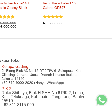
lm Nolan N70-2 GT
Visor Kaca Helm LS2
ssic Glossy Black
Cabrio OF597
nilai
5
Dinilai
5
6.825.000
Rp
500.000
rga
Harga
i 5
6.000.000
dari 5
inya
saat
lah:
ini
6.825.000.
adalah:
Rp 6.000.000.
okasi Toko
Kelapa Gading
Jl. Elang Blok A3 No.12 RT.2/RW.6, Sukapura, Kec.
Cilincing, Jakarta Utara, Daerah Khusus Ibukota
Jakarta 14140
+62 812-9000-2020 (Hanya WhatsApp)
PIK 2
Ruko Shibuya, Blok H SHH No.6 PIK 2, Lemo,
Kec. Teluknaga, Kabupaten Tangerang, Banten
15510
+62 811-8115-090