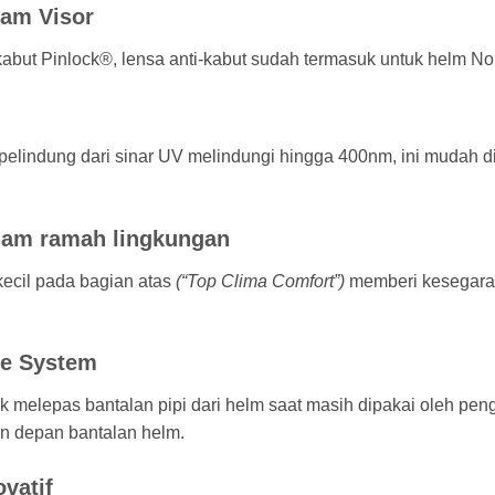
lam Visor
kabut Pinlock®, lensa anti-kabut sudah termasuk untuk helm No
pelindung dari sinar UV melindungi hingga 400nm, ini mudah di
lam ramah lingkungan
ecil pada bagian atas
(“Top Clima Comfort”)
memberi kesegaran
se System
k melepas bantalan pipi dari helm saat masih dipakai oleh p
n depan bantalan helm.
ovatif