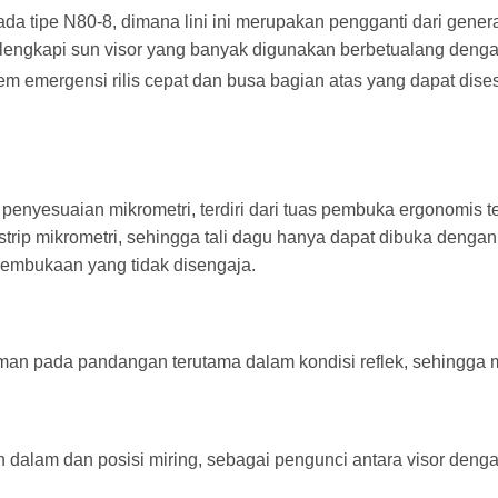
da tipe N80-8, dimana lini ini merupakan pengganti dari gene
dilengkapi sun visor yang banyak digunakan berbetualang denga
em emergensi rilis cepat dan busa bagian atas yang dapat di
 penyesuaian mikrometri, terdiri dari tuas pembuka ergonomis t
trip mikrometri, sehingga tali dagu hanya dapat dibuka dengan
embukaan yang tidak disengaja.
aman pada pandangan terutama dalam kondisi reflek, sehingga
an dalam dan posisi miring, sebagai pengunci antara visor deng