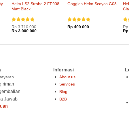
ty
Helm LS2 Strobe 2 FF908
Goggles Helm Scoyco G08
He
Matt Black
Cla
Dinilai
5
Dinilai
5
Di
Rp
3.710.000
Rp
400.000
Rp
Harga
Harga
Ha
dari 5
Rp
3.000.000
dari 5
dar
Rp
aslinya
saat
asl
adalah:
ini
ada
Rp 3.710.000.
adalah:
Rp 
000.
Rp 3.000.000.
a
Informasi
L
ayaran
About us
iriman
Services
gembalian
Blog
ya Jawab
B2B
tuan