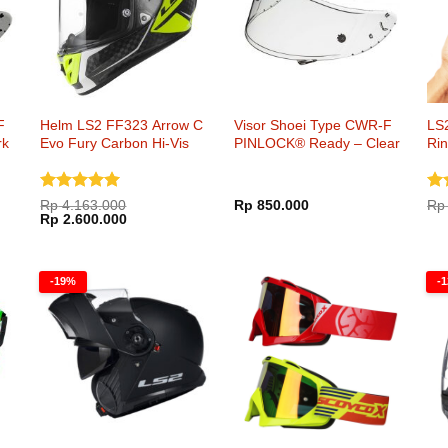
F
Helm LS2 FF323 Arrow C
Visor Shoei Type CWR-F
LS
rk
Evo Fury Carbon Hi-Vis
PINLOCK® Ready – Clear
Ri
Yellow
Dinilai
5
Din
Rp
4.163.000
Rp
850.000
Rp
Harga
Harga
dari 5
Rp
2.600.000
4.
aslinya
saat
5
adalah:
ini
Rp 4.163.000.
adalah:
Rp 2.600.000.
-19%
-