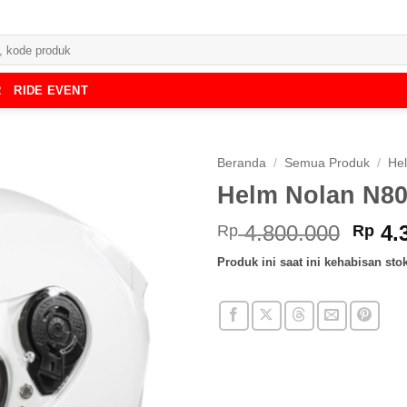
R
RIDE EVENT
Beranda
/
Semua Produk
/
He
Helm Nolan N80-
Harg
4.800.000
4.
Rp
Rp
aslin
Produk ini saat ini kehabisan stok
adala
Rp 4.