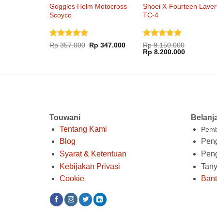
Goggles Helm Motocross
Shoei X-Fourteen Laver
Scoyco
TC-4
Dinilai
5
Dinilai
5
Harga
Harga
Rp
357.000
Rp
347.000
Rp
9.150.000
aslinya
saat
Harga
Harga
dari 5
dari 5
Rp
8.200.000
adalah:
ini
aslinya
saat
Rp 357.000.
adalah:
adalah:
ini
Rp 347.000.
Rp 9.150.000.
adalah:
Rp 8.200.
Touwani
Belanj
Tentang Kami
Pemb
Blog
Peng
Syarat & Ketentuan
Pen
Kebijakan Privasi
Tan
Cookie
Ban