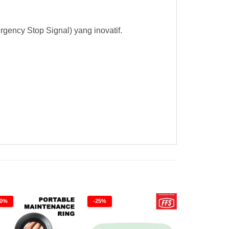
ency Stop Signal) yang inovatif.
40%
-25%