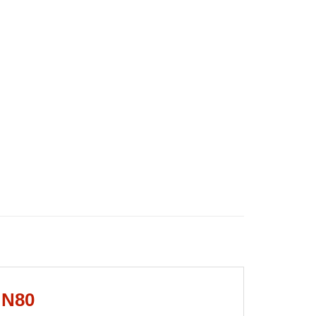
i
N80