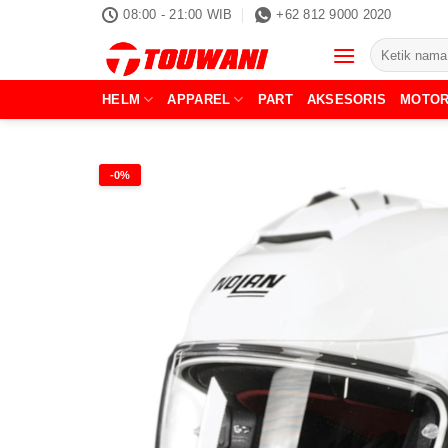
Skip
08:00 - 21:00 WIB
+62 812 9000 2020
to
Pencarian
content
untuk:
HELM
APPAREL
PART
AKSESORIS
MOTO
-0%