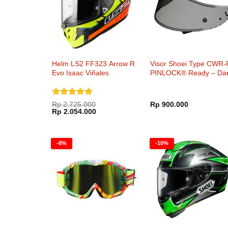
Helm LS2 FF323 Arrow R
Visor Shoei Type CWR-
Evo Isaac Viñales
PINLOCK® Ready – Da
Smoke
Dinilai
5
Rp
2.725.000
Rp
900.000
Harga
Harga
dari 5
Rp
2.054.000
aslinya
saat
adalah:
ini
Rp 2.725.000.
adalah:
Rp 2.054.000.
-8%
-10%