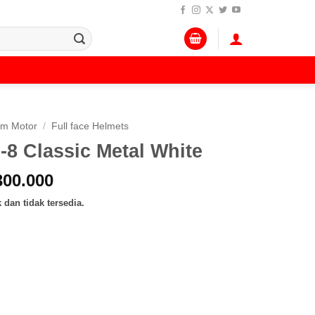
lm Motor
/
Full face Helmets
8 Classic Metal White
a
Harga
300.000
ya
saat
 dan tidak tersedia.
h:
ini
800.000.
adalah:
Rp 4.300.000.