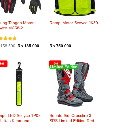
rung Tangan Motor
Rompi Motor Scoyco JK30
oyco MC58-2
nilai
5
Harga
Harga
158.500
Rp
135.000
Rp
750.000
aslinya
saat
i 5
adalah:
ini
Rp 158.500.
adalah:
00.
Rp 135.000.
38%
-9%
Limited Edition
mpu LED Scoyco 1P02
Sepatu Sidi Crossfire 3
ibilitas Keamanan
SRS Limited Edition Red
Grey