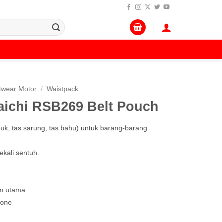
twear Motor
/
Waistpack
aichi RSB269 Belt Pouch
uk, tas sarung, tas bahu) untuk barang-barang
kali sentuh.
en utama.
hone