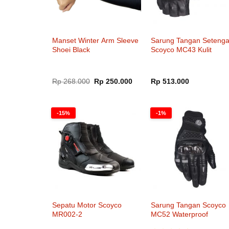
Manset Winter Arm Sleeve
Sarung Tangan Seteng
Shoei Black
Scoyco MC43 Kulit
Harga
Harga
Rp
268.000
Rp
250.000
Rp
513.000
aslinya
saat
adalah:
ini
Rp 268.000.
adalah:
Rp 250.000.
-15%
-1%
Sepatu Motor Scoyco
Sarung Tangan Scoyco
MR002-2
MC52 Waterproof