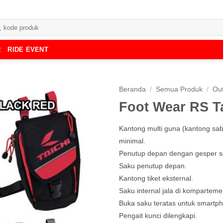
R
RIDE EVENT
Beranda
/
Semua Produk
/
Ou
Foot Wear RS T
Kantong multi guna (kantong sab
minimal.
Penutup depan dengan gesper se
Saku penutup depan.
Kantong tiket eksternal.
Saku internal jala di kompartem
Buka saku teratas untuk smartp
Pengait kunci dilengkapi.