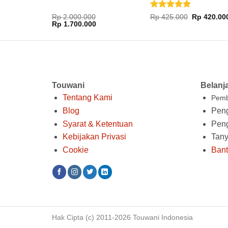
Dinilai
5
Harga
Rp
2.000.000
Rp
425.000
Rp
420.00
Harga
Harga
aslinya
Rp
1.700.000
dari 5
aslinya
saat
adalah:
adalah:
ini
Rp 425.000
Rp 2.000.000.
adalah:
Rp 1.700.000.
Touwani
Belanj
Tentang Kami
Pemb
Blog
Peng
Syarat & Ketentuan
Pen
Kebijakan Privasi
Tan
Cookie
Ban
Hak Cipta (c) 2011-2026 Touwani Indonesia