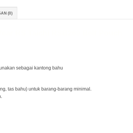
AN (0)
Wear RS Taichi RSB269 Belt Pouch
unakan sebagai kantong bahu
ung, tas bahu) untuk barang-barang minimal.
.