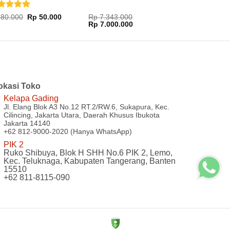
nilai
5
Harga
Harga
80.000
Rp
50.000
Rp
7.343.000
aslinya
saat
Harga
Harga
i 5
Rp
7.000.000
adalah:
ini
aslinya
saat
Rp 80.000.
adalah:
adalah:
ini
00.
Rp 50.000.
Rp 7.343.000.
adalah:
Rp 7.000.000.
okasi Toko
Kelapa Gading
Jl. Elang Blok A3 No.12 RT.2/RW.6, Sukapura, Kec.
Cilincing, Jakarta Utara, Daerah Khusus Ibukota
Jakarta 14140
+62 812-9000-2020 (Hanya WhatsApp)
PIK 2
Ruko Shibuya, Blok H SHH No.6 PIK 2, Lemo,
Kec. Teluknaga, Kabupaten Tangerang, Banten
15510
+62 811-8115-090