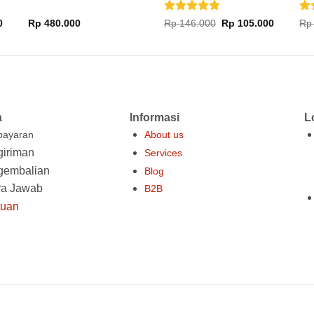
Dinilai
5
Di
Harga
Harga
Harga
0
Rp
480.000
Rp
146.000
Rp
105.000
Rp
saat
aslinya
saat
dari 5
dar
ini
adalah:
ini
.
adalah:
Rp 146.000.
adalah:
Rp 420.000.
Rp 105.0
a
Informasi
L
ayaran
About us
iriman
Services
gembalian
Blog
ya Jawab
B2B
tuan