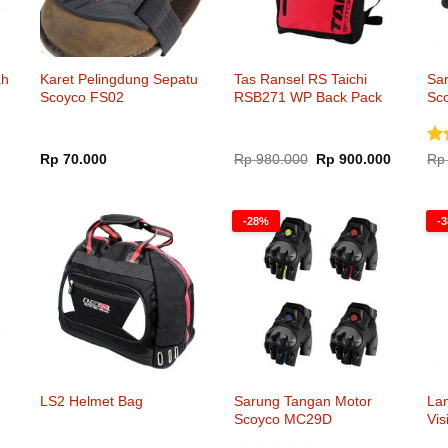
ah
Karet Pelingdung Sepatu
Tas Ransel RS Taichi
Sa
Scoyco FS02
RSB271 WP Back Pack
Sc
Di
Harga
Harga
Rp
70.000
Rp
980.000
Rp
900.000
Rp
aslinya
saat
dar
adalah:
ini
Rp 980.000.
adalah:
Rp 900.0
-28%
-
LS2 Helmet Bag
Sarung Tangan Motor
La
Scoyco MC29D
Vis