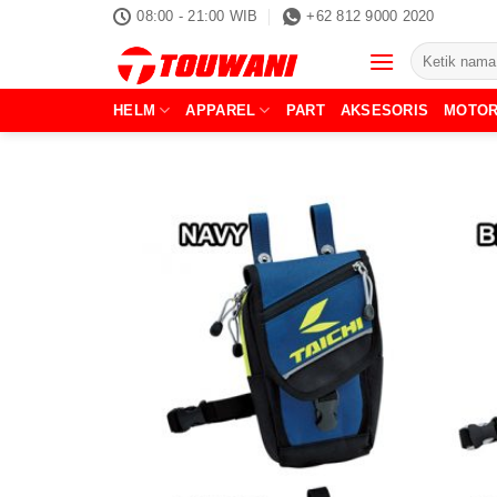
Skip
08:00 - 21:00 WIB
+62 812 9000 2020
to
Pencarian
content
untuk:
HELM
APPAREL
PART
AKSESORIS
MOTO