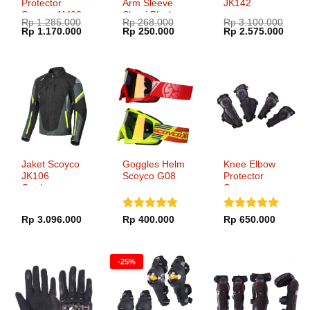
Protector
Arm Sleeve
JK142
Scoyco AM03
Shoei Black
Rp
1.285.000
Rp
268.000
Rp
3.100.000
Harga
Harga
Harga
Harga
Harga
Harg
Rp
1.170.000
Rp
250.000
Rp
2.575.000
aslinya
saat
aslinya
saat
aslinya
saat
adalah:
ini
adalah:
ini
adalah:
ini
Rp 1.285.000.
adalah:
Rp 268.000.
adalah:
Rp 3.100.000.
adala
Rp 1.170.000.
Rp 250.000.
Rp 2.
Jaket Scoyco
Goggles Helm
Knee Elbow
JK106
Scoyco G08
Protector
Cordura
Scoyco
K39H39
Dinilai
5
Dinilai
5
Rp
3.096.000
Rp
400.000
Rp
650.000
dari 5
dari 5
-25%