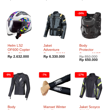
dari 5
dari 5
-24%
Helm LS2
Jaket
Body
OF600 Copter
Adventure
Protector
Crispy Gloss
Scoyco JK101
Scoyco AM05
Rp
2.632.000
Rp
6.330.000
Rp
850.000
Hi Vis Yellow
Harga
Harga
Rp
650.000
aslinya
saat
adalah:
ini
Rp 850.000.
adalah:
Rp 650.
-9%
-7%
-17%
Body
Manset Winter
Jaket Scoyco