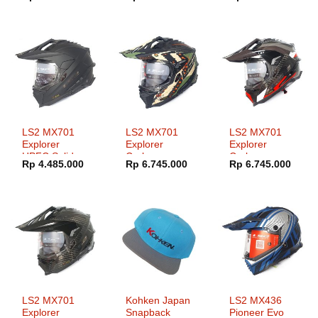
Grey
Ash
aslinya
saat
aslinya
saat
aslinya
saat
adalah:
ini
adalah:
ini
adalah:
ini
Rp 7.343.000.
adalah:
Rp 7.343.000.
adalah:
Rp 6.830.000.
adala
Rp 7.000.000.
Rp 7.000.000.
Rp 6.
LS2 MX701
LS2 MX701
LS2 MX701
Explorer
Explorer
Explorer
HPFC Solid
Carbon
Carbon
Rp
4.485.000
Rp
6.745.000
Rp
6.745.000
Matt Black
Extend Matt
Frontier
Military Green
Titanium Red
LS2 MX701
Kohken Japan
LS2 MX436
Explorer
Snapback
Pioneer Evo