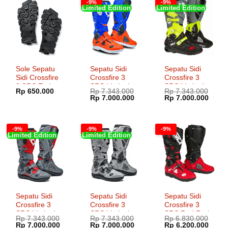
-9%
-9%
Limited Edition
Limited Edition
Sole Sepatu
Sepatu Sidi
Sepatu Sidi
Sidi Crossfire
Crossfire 3
Crossfire 3
3 SRS Enduro
SRS Limited
SRS Limited
Rp
650.000
Rp
7.343.000
Rp
7.343.000
Click
Edition
Edition Black
Harga
Harga
Harga
Harg
Rp
7.000.000
Rp
7.000.000
Orange Fluo
Yellow Fluo
aslinya
saat
aslinya
saat
adalah:
ini
adalah:
ini
Blue
Grey
Rp 7.343.000.
adalah:
Rp 7.343.000.
adala
Rp 7.000.000.
Rp 7.
-9%
-9%
-9%
Limited Edition
Limited Edition
Sepatu Sidi
Sepatu Sidi
Sepatu Sidi
Crossfire 3
Crossfire 3
Crossfire 3
SRS Limited
SRS Limited
SRS Red Red
Rp
7.343.000
Rp
7.343.000
Rp
6.830.000
Edition Red
Edition Black
Black
Harga
Harga
Harga
Harga
Harga
Harg
Rp
7.000.000
Rp
7.000.000
Rp
6.200.000