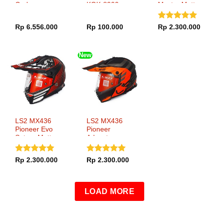
Carbon
KOK-8900
Master Matt
Black Blue
Dinilai
5
Rp
6.556.000
Rp
100.000
Rp
2.300.000
dari 5
New
LS2 MX436
LS2 MX436
Pioneer Evo
Pioneer
Saturn Matt
Adventurer
Black Red
Matt Black
Orange
Dinilai
5
Dinilai
5
Rp
2.300.000
Rp
2.300.000
dari 5
dari 5
LOAD MORE