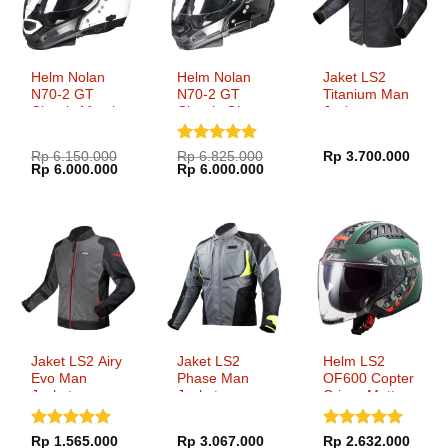
Helm Nolan
Helm Nolan
Jaket LS2
N70-2 GT
N70-2 GT
Titanium Man
Classic Metal
Classic Glossy
Jacket
White
Black
Dinilai
5
Rp
6.150.000
Rp
6.825.000
Rp
3.700.000
Harga
Harga
Harga
Harga
Rp
6.000.000
Rp
6.000.000
dari 5
aslinya
saat
aslinya
saat
adalah:
ini
adalah:
ini
Rp 6.150.000.
adalah:
Rp 6.825.000.
adalah:
Rp 6.000.000.
Rp 6.000.000.
Jaket LS2 Airy
Jaket LS2
Helm LS2
Evo Man
Phase Man
OF600 Copter
Jacket
Jacket
Crispy Matt
Military Green
Dinilai
5
Dinilai
5
Rp
1.565.000
Rp
3.067.000
Rp
2.632.000