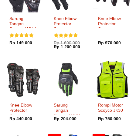
Sarung
Knee Elbow
Knee Elbow
Tangan
Protector
Protector
Scoyco MC44
Scoyco
Scoyco
K17H17
K30H30
Dinilai
5
Dinilai
5
Rp
149.000
Rp
1.600.000
Rp
970.000
Harga
Harga
Rp
1.200.000
dari 5
dari 5
aslinya
saat
adalah:
ini
Rp 1.600.000.
adalah:
Rp 1.200.000.
Knee Elbow
Sarung
Rompi Motor
Protector
Tangan
Scoyco JK30
Scoyco
Scoyco MC64-
Rp
440.000
Rp
204.000
Rp
750.000
K11H11-2
2