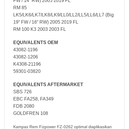
FW / 14“ RW) 2005 2019 FL
RM 85
LK5/LK6/LK7/LK8/LK9/LL0/LL2/LL5/LL6/LL7 (Big
19“ FW / 16“ RW) 2005 2019 FL
RM 100 K3 2003 2003 FL
EQUIVALENTS OEM
43082-1196
43082-1206
K4308-21196
59301-03820
EQUIVALENTS AFTERMARKET
SBS 726
EBC FA258, FA349
FDB 2080
GOLDFREN 108
Kampas Rem Fizpower FZ-0262
optimal diaplikasikan