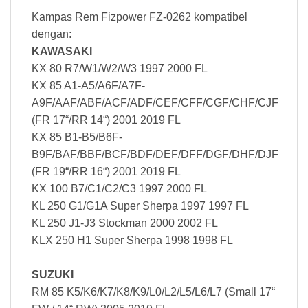
Kampas Rem Fizpower FZ-0262 kompatibel
dengan:
KAWASAKI
KX 80 R7/W1/W2/W3 1997 2000 FL
KX 85 A1-A5/A6F/A7F-
A9F/AAF/ABF/ACF/ADF/CEF/CFF/CGF/CHF/CJF
(FR 17“/RR 14“) 2001 2019 FL
KX 85 B1-B5/B6F-
B9F/BAF/BBF/BCF/BDF/DEF/DFF/DGF/DHF/DJF
(FR 19“/RR 16“) 2001 2019 FL
KX 100 B7/C1/C2/C3 1997 2000 FL
KL 250 G1/G1A Super Sherpa 1997 1997 FL
KL 250 J1-J3 Stockman 2000 2002 FL
KLX 250 H1 Super Sherpa 1998 1998 FL
SUZUKI
RM 85 K5/K6/K7/K8/K9/L0/L2/L5/L6/L7 (Small 17“