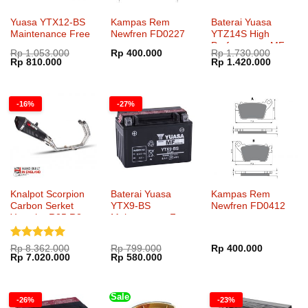
Yuasa YTX12-BS
Kampas Rem
Baterai Yuasa
Maintenance Free
Newfren FD0227
YTZ14S High
Performance MF
Rp
1.053.000
Rp
400.000
Rp
1.730.000
Harga
Harga
Harga
Harga
Rp
810.000
Rp
1.420.000
aslinya
saat
aslinya
saat
adalah:
ini
adalah:
ini
Rp 1.053.000.
adalah:
Rp 1.730.000.
adalah:
Rp 810.000.
Rp 1.42
-16%
-27%
Knalpot Scorpion
Baterai Yuasa
Kampas Rem
Carbon Serket
YTX9-BS
Newfren FD0412
Yamaha R25 R3
Maintenance Free
Full System
Dinilai
5
Rp
8.362.000
Rp
799.000
Rp
400.000
Harga
Harga
Harga
Harga
Rp
7.020.000
Rp
580.000
dari 5
aslinya
saat
aslinya
saat
adalah:
ini
adalah:
ini
Rp 8.362.000.
adalah:
Rp 799.000.
adalah:
Rp 7.020.000.
Rp 580.000.
Sale
-26%
-23%