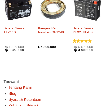
Baterai Yuasa
Kampas Rem
Baterai Yuasa
TTZ14S
Newfren GF1240
YTX24HL-BS
Maintenance Free
Maintenance Free
Dinilai
5
Rp
1.829.000
Rp
800.000
Rp
4.400.000
Harga
Harga
Harga
Harga
Rp
1.350.000
Rp
3.400.000
dari 5
aslinya
saat
aslinya
saat
adalah:
ini
adalah:
ini
Rp 1.829.000.
adalah:
Rp 4.400.000.
adalah:
Rp 1.350.000.
Rp 3.40
Touwani
Tentang Kami
Blog
Syarat & Ketentuan
Kebijakan Privasi