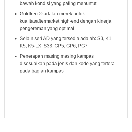
bawah kondisi yang paling menuntut
Goldfren ® adalah merek untuk
kualitasaftermarket high-end dengan kinerja
pengereman yang optimal
Selain seri AD yang tersedia adalah: S3, K1,
K5, K5-LX, S33, GP5, GP6, PG7
Penerapan masing masing kampas
disesuaikan pada jenis dan kode yang tertera
pada bagian kampas
Kampas Rem Goldfren 025 AD Kampas Rem Goldfren 025 AD Kampas Rem Goldfren 025 AD Kampas Rem Goldfren 025 AD Kampas
Rem Goldfren 025 AD Kampas Rem Goldfren 025 AD Kampas Rem Goldfren 025 AD Kampas Rem Goldfren 025 AD Kampas Rem
Goldfren 025 AD Kampas Rem Goldfren 025 AD