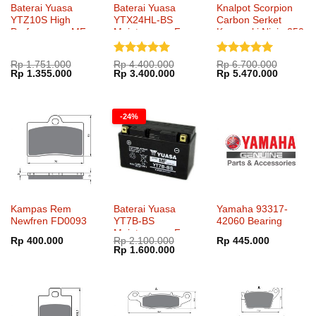
Baterai Yuasa
Baterai Yuasa
Knalpot Scorpion
YTZ10S High
YTX24HL-BS
Carbon Serket
Performance MF
Maintenance Free
Kawasaki Ninja 250
SlipOn
Dinilai
5
Dinilai
5
Rp
1.751.000
Rp
4.400.000
Rp
6.700.000
Harga
Harga
Harga
Harga
Harga
Harga
Rp
1.355.000
Rp
3.400.000
Rp
5.470.000
dari 5
dari 5
aslinya
saat
aslinya
saat
aslinya
saat
adalah:
ini
adalah:
ini
adalah:
ini
Rp 1.751.000.
adalah:
Rp 4.400.000.
adalah:
Rp 6.700.000.
adalah:
Rp 1.355.000.
Rp 3.400.000.
Rp 5.47
-24%
Kampas Rem
Baterai Yuasa
Yamaha 93317-
Newfren FD0093
YT7B-BS
42060 Bearing
Maintenance Free
Rp
400.000
Rp
2.100.000
Rp
445.000
Harga
Harga
Rp
1.600.000
aslinya
saat
adalah:
ini
Rp 2.100.000.
adalah:
Rp 1.600.000.