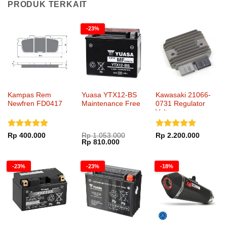
PRODUK TERKAIT
-23%
Kampas Rem
Yuasa YTX12-BS
Kawasaki 21066-
Newfren FD0417
Maintenance Free
0731 Regulator
Voltage
Dinilai
5
Dinilai
5
Rp
400.000
Rp
1.053.000
Rp
2.200.000
Harga
Harga
Rp
810.000
dari 5
dari 5
aslinya
saat
adalah:
ini
Rp 1.053.000.
adalah:
-23%
-23%
-18%
Rp 810.000.