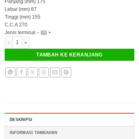
Panjang (mm) 175
Lebar (mm) 87
Tinggi (mm) 155
C.C.A 270
Jenis terminal – ||||| +
Kuantitas Baterai Yuasa YTX20L-BS Maintenance
TAMBAH KE KERANJANG
DESKRIPSI
INFORMASI TAMBAHAN