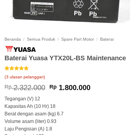
Beranda
/
Semua Produk
/
Spare Part Motor
/
Baterai
Baterai Yuasa YTX20L-BS Maintenance
Peringkat
3
5
(
3
ulasan pelanggan)
dari 5
berdasarkan
Harga
Harga
2.322.000
1.800.000
Rp
Rp
penilaian
aslinya
saat
pelanggan
Tegangan (V) 12
adalah:
ini
Kapasitas Ah (10 Hr) 18
Rp 2.322.000.
adalah:
Berat dengan asam (kg) 6.7
Rp 1.800.000
Volume asam (liter) 0.93
Laju Pengisian (A) 1.8