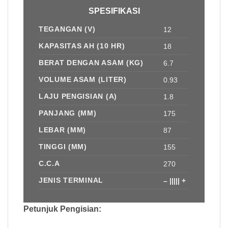
SPESIFIKASI
TEGANGAN (V)
12
KAPASITAS AH (10 HR)
18
BERAT DENGAN ASAM (KG)
6.7
VOLUME ASAM (LITER)
0.93
LAJU PENGISIAN (A)
1.8
PANJANG (MM)
175
LEBAR (MM)
87
TINGGI (MM)
155
C.C.A
270
JENIS TERMINAL
– ||||| +
Petunjuk Pengisian: