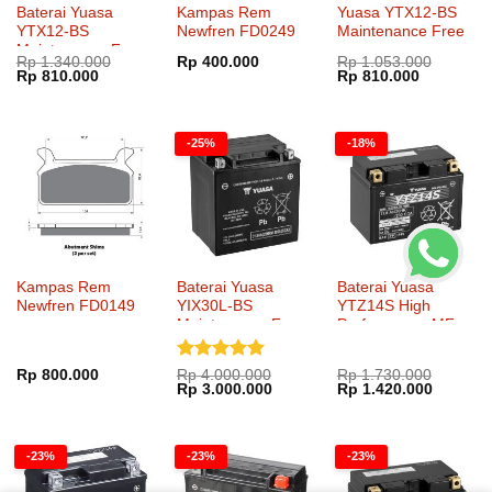
Baterai Yuasa
Kampas Rem
Yuasa YTX12-BS
YTX12-BS
Newfren FD0249
Maintenance Free
Maintenance Free
Rp
1.340.000
Rp
400.000
Rp
1.053.000
Harga
Harga
Harga
Harga
Rp
810.000
Rp
810.000
aslinya
saat
aslinya
saat
adalah:
ini
adalah:
ini
Rp 1.340.000.
adalah:
Rp 1.053.000.
adalah:
Rp 810.000.
Rp 810.00
-25%
-18%
Kampas Rem
Baterai Yuasa
Baterai Yuasa
Newfren FD0149
YIX30L-BS
YTZ14S High
Maintenance Free
Performance MF
Dinilai
5
Rp
800.000
Rp
4.000.000
Rp
1.730.000
Harga
Harga
Harga
Harga
Rp
3.000.000
Rp
1.420.000
dari 5
aslinya
saat
aslinya
saat
adalah:
ini
adalah:
ini
Rp 4.000.000.
adalah:
Rp 1.730.000.
adalah:
Rp 3.000.000.
Rp 1.42
-23%
-23%
-23%