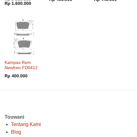
Harga
Harga
Rp
1.600.000
dari 5
aslinya
saat
adalah:
ini
Rp 2.066.000.
adalah:
Rp 1.600.000.
Kampas Rem
Newfren FD0412
Rp
400.000
Touwani
Tentang Kami
Blog