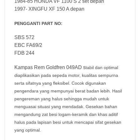
1984-85 HONDA VF 1100 S 2 set depan
1997- XINGFU XF 150 A depan
PENGGANTI PART NO:
SBS 572
EBC FA69/2
FDB 244
Kampas Rem Goldfren 049AD s
tabil dan optimal
diaplikasikan pada sepeda motor, kualitas sempurna
serta sifatnya yang fleksibel. Cocok digunakan
pengendara yang mempunyai berat badan lebih. Hasil
pengereman yang halus sehingga mudah untuk
menguasai situasi yang mendadak. Gesekan bahan
mengandung zat besi logam-keramik dan khas aditif
halus pada lapisan besi untuk mencapai sifat gesekan
yang optimal
.