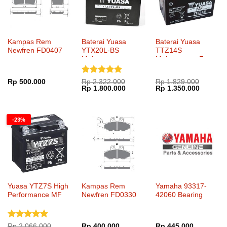
Kampas Rem
Baterai Yuasa
Baterai Yuasa
Newfren FD0407
YTX20L-BS
TTZ14S
Maintenance
Maintenance Free
Dinilai
5
Rp
500.000
Rp
2.322.000
Rp
1.829.000
Harga
Harga
Harga
Harga
Rp
1.800.000
Rp
1.350.000
dari 5
aslinya
saat
aslinya
saat
adalah:
ini
adalah:
ini
Rp 2.322.000.
adalah:
Rp 1.829.000.
adalah:
Rp 1.800.000.
Rp 1.35
-23%
Yuasa YTZ7S High
Kampas Rem
Yamaha 93317-
Performance MF
Newfren FD0330
42060 Bearing
Dinilai
5
Rp
2.066.000
Rp
400.000
Rp
445.000