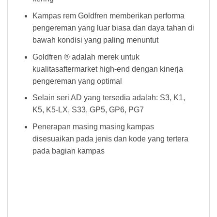
Kampas rem Goldfren memberikan performa
pengereman yang luar biasa dan daya tahan di
bawah kondisi yang paling menuntut
Goldfren ® adalah merek untuk
kualitasaftermarket high-end dengan kinerja
pengereman yang optimal
Selain seri AD yang tersedia adalah: S3, K1,
K5, K5-LX, S33, GP5, GP6, PG7
Penerapan masing masing kampas
disesuaikan pada jenis dan kode yang tertera
pada bagian kampas
Kampas Rem Goldfren 049AD Kampas Rem Goldfren 049AD Kampas Rem Goldfren 049AD Kampas Rem Goldfren 049AD Kampas Rem
Goldfren 049AD Kampas Rem Goldfren 049AD Kampas Rem Goldfren 049AD Kampas Rem Goldfren 049AD Kampas Rem Goldfren
049AD Kampas Rem Goldfren 049AD Kampas Rem Goldfren 049AD Kampas Rem Goldfren 049AD