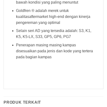
bawah kondisi yang paling menuntut
Goldfren ® adalah merek untuk
kualitasaftermarket high-end dengan kinerja
pengereman yang optimal
Selain seri AD yang tersedia adalah: S3, K1,
K5, K5-LX, S33, GP5, GP6, PG7
Penerapan masing masing kampas
disesuaikan pada jenis dan kode yang tertera
pada bagian kampas
Kampas Rem Goldfren 056AD Kampas Rem Goldfren 056AD Kampas Rem Goldfren 056AD Kampas Rem Goldfren 056AD Kampas Rem
Goldfren 056AD Kampas Rem Goldfren 056AD Kampas Rem Goldfren 056AD
PRODUK TERKAIT