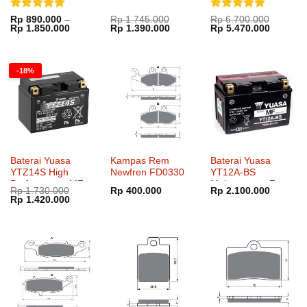
SlipOn
Dinilai
5
Dinilai
5
Rp
890.000
–
Rp
1.745.000
Rp
6.700.000
Rentang
Harga
Harga
Harga
Harga
Rp
1.850.000
Rp
1.390.000
Rp
5.470.000
dari 5
dari 5
harga:
aslinya
saat
aslinya
saat
Rp 890.000
adalah:
ini
adalah:
ini
hingga
Rp 1.745.000.
adalah:
Rp 6.700.000.
adalah:
Rp 1.850.000
Rp 1.390.000.
Rp 5.47
-18%
Baterai Yuasa
Kampas Rem
Baterai Yuasa
YTZ14S High
Newfren FD0330
YT12A-BS
Performance MF
Maintenance Free
Rp
1.730.000
Rp
400.000
Rp
2.100.000
Harga
Harga
Rp
1.420.000
aslinya
saat
adalah:
ini
Rp 1.730.000.
adalah:
Rp 1.420.000.