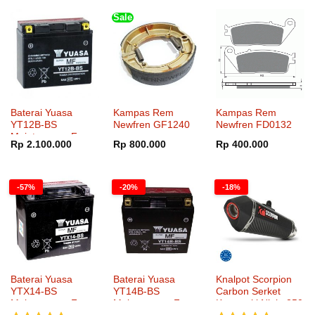
Sale
Baterai Yuasa
Kampas Rem
Kampas Rem
YT12B-BS
Newfren GF1240
Newfren FD0132
Maintenance Free
Rp
2.100.000
Rp
800.000
Rp
400.000
-57%
-20%
-18%
Baterai Yuasa
Baterai Yuasa
Knalpot Scorpion
YTX14-BS
YT14B-BS
Carbon Serket
Maintenance Free
Maintenance Free
Kawasaki Ninja 250