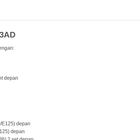
73AD
engan:
t depan
/E125) depan
125) depan
6) 2 set depan