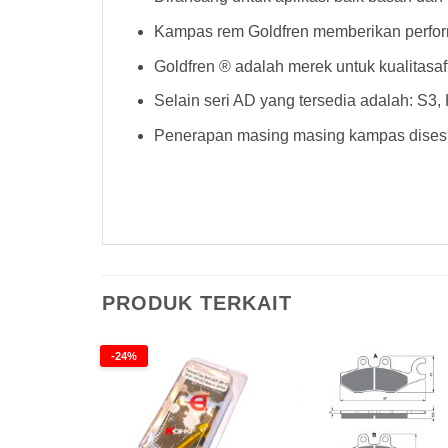
Kampas rem Goldfren memberikan perform
Goldfren ® adalah merek untuk kualitasa
Selain seri AD yang tersedia adalah: S3
Penerapan masing masing kampas disesu
Kampas Rem Goldfren 073AD Kampas Rem Goldfren 073AD Kampas Rem Goldfren 073AD Kampas Rem Goldfren 073
PRODUK TERKAIT
-24%