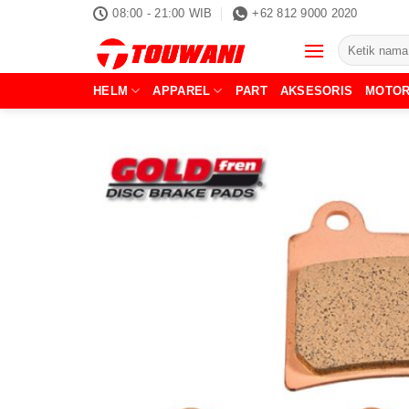
Skip
08:00 - 21:00 WIB
+62 812 9000 2020
to
Pencarian
content
untuk:
HELM
APPAREL
PART
AKSESORIS
MOTO