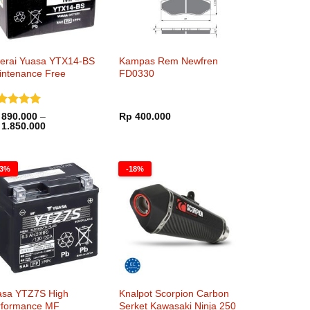
terai Yuasa YTX14-BS
Kampas Rem Newfren
intenance Free
FD0330
nilai
5
890.000
–
Rp
400.000
Rentang
i 5
1.850.000
harga:
Rp 890.000
hingga
Rp 1.850.000
23%
-18%
asa YTZ7S High
Knalpot Scorpion Carbon
rformance MF
Serket Kawasaki Ninja 250