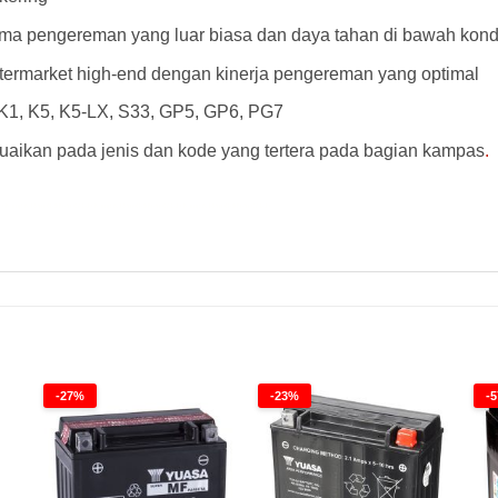
a pengereman yang luar biasa dan daya tahan di bawah kondi
ftermarket high-end dengan kinerja pengereman yang optimal
, K1, K5, K5-LX, S33, GP5, GP6, PG7
aikan pada jenis dan kode yang tertera pada bagian kampas
.
AD Kampas Rem Goldfren 073AD Kampas Rem Goldfren 073AD Kampas Rem Goldfren 073AD
-27%
-23%
-