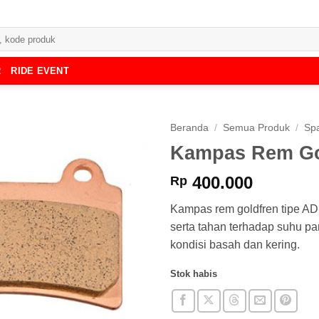
R
RIDE EVENT
Beranda
/
Semua Produk
/
Spa
Kampas Rem Go
400.000
Rp
Kampas rem goldfren tipe A
serta tahan terhadap suhu p
kondisi basah dan kering.
Stok habis