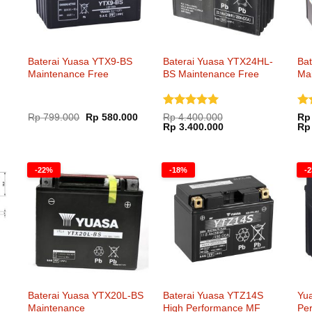
Baterai Yuasa YTX9-BS
Baterai Yuasa YTX24HL-
Ba
Maintenance Free
BS Maintenance Free
Ma
Dinilai
5
Di
Harga
Harga
Rp
799.000
Rp
580.000
Rp
4.400.000
Rp
aslinya
saat
Harga
Harga
dari 5
Rp
3.400.000
dar
Rp
adalah:
ini
aslinya
saat
Rp 799.000.
adalah:
adalah:
ini
Rp 580.000.
Rp 4.400.000.
adalah:
Rp 3.400.000.
-22%
-18%
-
Baterai Yuasa YTX20L-BS
Baterai Yuasa YTZ14S
Yu
Maintenance
High Performance MF
Pe