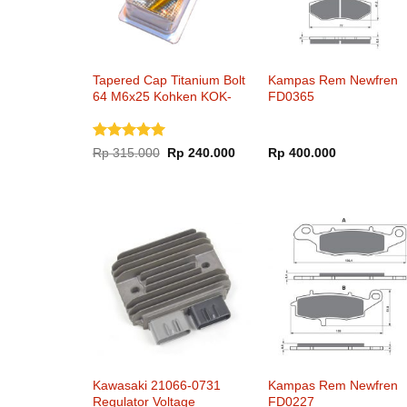
Tapered Cap Titanium Bolt
Kampas Rem Newfren
64 M6x25 Kohken KOK-
FD0365
1051xx
Dinilai
5
Harga
Harga
Rp
315.000
Rp
240.000
Rp
400.000
aslinya
saat
dari 5
adalah:
ini
Rp 315.000.
adalah:
Rp 240.000.
Kawasaki 21066-0731
Kampas Rem Newfren
Regulator Voltage
FD0227