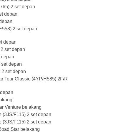
65) 2 set depan
et depan
 depan
558) 2 set depan
t depan
2 set depan
 depan
set depan
2 set depan
 Tour Classic (4YP/H585) 2F/R
 depan
lakang
r Venture belakang
(3JS/F115) 2 set depan
(3JS/F115) 2 set depan
Road Star belakang