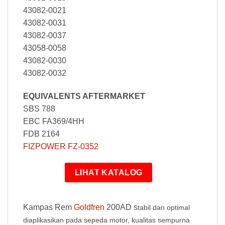
43082-0021
43082-0031
43082-0037
43058-0058
43082-0030
43082-0032
EQUIVALENTS AFTERMARKET
SBS 788
EBC FA369/4HH
FDB 2164
FIZPOWER FZ-0352
LIHAT KATALOG
Kampas Rem
Goldfren
200AD s
tabil dan optimal
diaplikasikan pada sepeda motor, kualitas sempurna