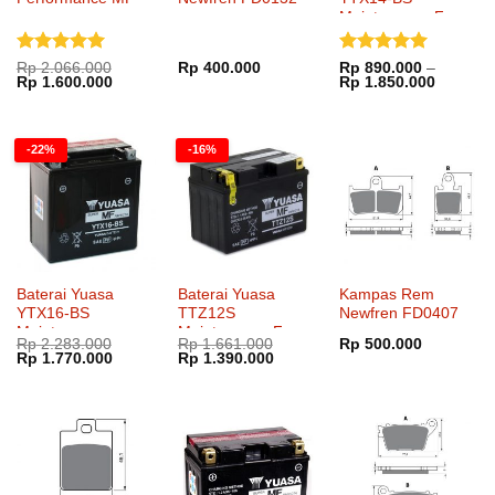
Maintenance Free
Dinilai
5
Dinilai
5
Rp
2.066.000
Rp
400.000
Rp
890.000
–
Harga
Harga
Rentang
Rp
1.600.000
Rp
1.850.000
dari 5
dari 5
aslinya
saat
harga:
adalah:
ini
Rp 890.
Rp 2.066.000.
adalah:
hingga
Rp 1.600.000.
Rp 1.85
-22%
-16%
Baterai Yuasa
Baterai Yuasa
Kampas Rem
YTX16-BS
TTZ12S
Newfren FD0407
Maintenance
Maintenance Free
Rp
2.283.000
Rp
1.661.000
Rp
500.000
Harga
Harga
Harga
Harga
Rp
1.770.000
Rp
1.390.000
aslinya
saat
aslinya
saat
adalah:
ini
adalah:
ini
Rp 2.283.000.
adalah:
Rp 1.661.000.
adalah:
Rp 1.770.000.
Rp 1.390.000.