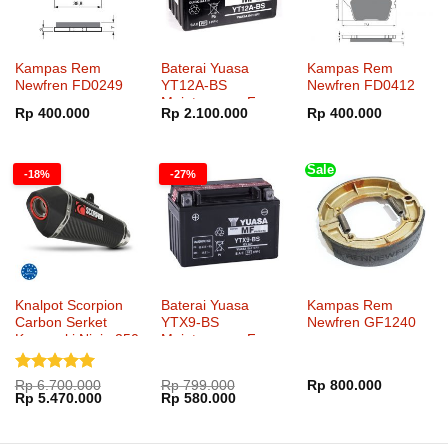
Kampas Rem
Baterai Yuasa
Kampas Rem
Newfren FD0249
YT12A-BS
Newfren FD0412
Maintenance Free
Rp
400.000
Rp
2.100.000
Rp
400.000
Sale
-18%
-27%
Knalpot Scorpion
Baterai Yuasa
Kampas Rem
Carbon Serket
YTX9-BS
Newfren GF1240
Kawasaki Ninja 250
Maintenance Free
SlipOn
Dinilai
5
Rp
6.700.000
Rp
799.000
Rp
800.000
Harga
Harga
Harga
Harga
Rp
5.470.000
Rp
580.000
dari 5
aslinya
saat
aslinya
saat
adalah:
ini
adalah:
ini
Rp 6.700.000.
adalah:
Rp 799.000.
adalah: