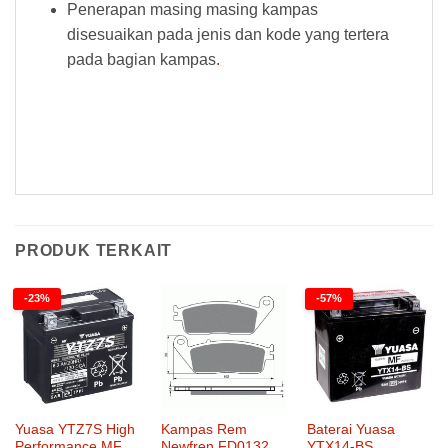
Penerapan masing masing kampas
disesuaikan pada jenis dan kode yang tertera
pada bagian kampas
.
Kampas Rem Goldfren 200AD Kampas Rem Goldfren 200AD Kampas Rem Goldfren 200AD Kampas Rem Goldfren 200AD Kampas Rem
Goldfren 200AD Kampas Rem Goldfren 200AD Kampas Rem Goldfren 200AD Kampas Rem Goldfren 200AD
PRODUK TERKAIT
-23%
-57%
Yuasa YTZ7S High
Kampas Rem
Baterai Yuasa
Performance MF
Newfren FD0132
YTX14-BS