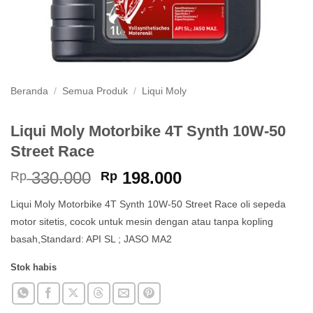
Beranda
/
Semua Produk
/
Liqui Moly
Liqui Moly Motorbike 4T Synth 10W-50
Street Race
Harga
Harga
330.000
198.000
Rp
Rp
aslinya
saat
Liqui Moly Motorbike 4T Synth 10W-50 Street Race oli sepeda
adalah:
ini
motor sitetis, cocok untuk mesin dengan atau tanpa kopling
Rp 330.000.
adalah:
basah,Standard: API SL ; JASO MA2
Rp 198.000.
Stok habis