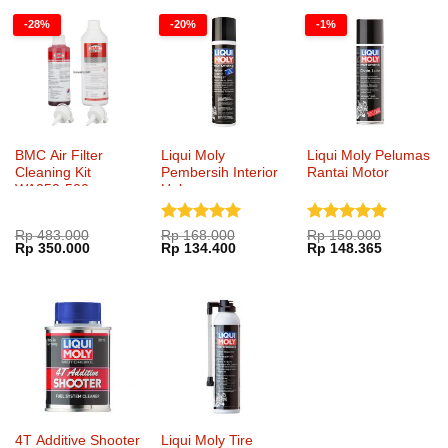
-28%
-20%
-1%
BMC Air Filter
Liqui Moly
Liqui Moly Pelumas
Cleaning Kit
Pembersih Interior
Rantai Motor
WA250-500
Helm
Dinilai
5
Dinilai
5
Rp
483.000
Rp
168.000
Rp
150.000
Harga
Harga
Harga
Harga
Harga
Harga
Rp
350.000
Rp
134.400
Rp
148.365
dari 5
dari 5
aslinya
saat
aslinya
saat
aslinya
saat
adalah:
ini
adalah:
ini
adalah:
ini
Rp 483.000.
adalah:
Rp 168.000.
adalah:
Rp 150.000.
adalah:
Rp 350.000.
Rp 134.400.
Rp 148.36
4T Additive Shooter
Liqui Moly Tire