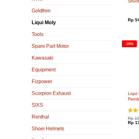
Shoot
Goldfren
Rp
54
Liqui Moly
Tools
-20%
Spare Part Motor
Kawasaki
Equipment
Fizpower
Scorpion Exhaust
Liqui
Pembe
Helm
SIXS
Renthal
Dinil
Rp
16
Harg
dari 
Rp
13
aslin
Shoei Helmets
adala
Rp 16