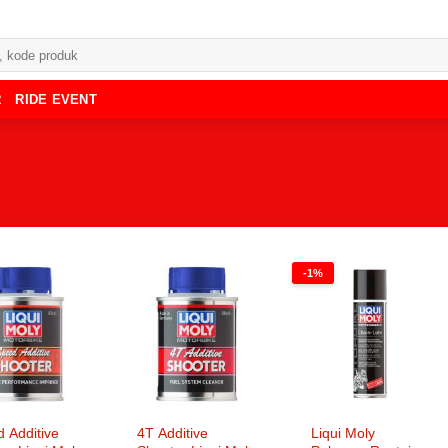
R
RIDE EVENT
-1%
 Additive
4T Additive
Liqui Moly