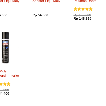
er Liqui Moly
Shooter Liqui Moly
Pelumas Rantai
Motor
Dinilai
5
.000
Rp
54.000
Rp
150.000
Harga
Harga
dari 5
Rp
148.365
aslinya
saat
adalah:
ini
Rp 150.000.
adalah:
Rp 148.3
 Moly
rsih Interior
ai
5
8.000
a
Harga
5
4.400
ya
saat
h:
ini
8.000.
adalah: