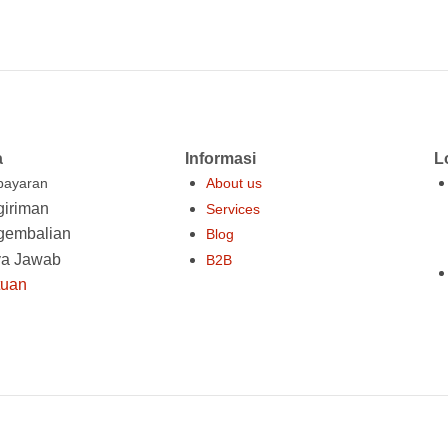
a
Informasi
L
ayaran
About us
iriman
Services
gembalian
Blog
ya Jawab
B2B
tuan