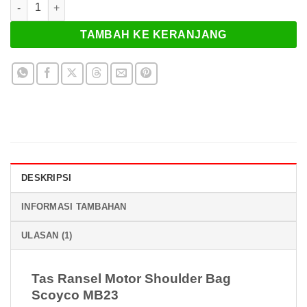
Kuantitas Tas Ransel Motor Shoulder Bag Scoyco MB23
adalah:
ini
Rp 789.000.
adalah:
TAMBAH KE KERANJANG
Rp 717.000.
DESKRIPSI
INFORMASI TAMBAHAN
ULASAN (1)
Tas Ransel Motor Shoulder Bag
Scoyco MB23