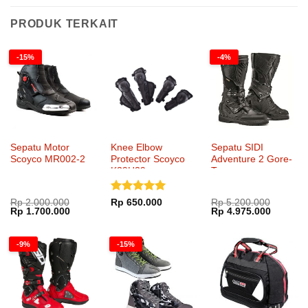
PRODUK TERKAIT
-15%
-4%
Sepatu Motor
Knee Elbow
Sepatu SIDI
Scoyco MR002-2
Protector Scoyco
Adventure 2 Gore-
K39H39
Tex
Dinilai
5
Rp
2.000.000
Rp
650.000
Rp
5.200.000
Harga
Harga
Harga
Harga
Rp
1.700.000
Rp
4.975.000
dari 5
aslinya
saat
aslinya
saat
adalah:
ini
adalah:
ini
Rp 2.000.000.
adalah:
Rp 5.200.000.
adalah:
-9%
-15%
Rp 1.700.000.
Rp 4.97