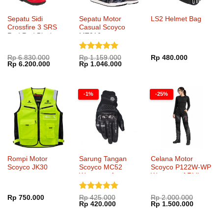
Sepatu Sidi
Sepatu Motor
LS2 Helmet Bag
Crossfire 3 SRS
Casual Scoyco
Red Red Black
MT016
Dinilai
5
Rp
6.830.000
Rp
1.159.000
Rp
480.000
Harga
Harga
Harga
Harga
Rp
6.200.000
Rp
1.046.000
dari 5
aslinya
saat
aslinya
saat
adalah:
ini
adalah:
ini
Rp 6.830.000.
adalah:
Rp 1.159.000.
adalah:
Rp 6.200.000.
Rp 1.046.000.
-1%
-25%
Rompi Motor
Sarung Tangan
Celana Motor
Scoyco JK30
Scoyco MC52
Scoyco P122W-WP
Waterproof
Waterproof Riding
Pants
Dinilai
5
Rp
750.000
Rp
425.000
Rp
2.000.000
Harga
Harga
Harga
Harga
Rp
420.000
Rp
1.500.000
dari 5
aslinya
saat
aslinya
saat
adalah:
ini
adalah:
ini