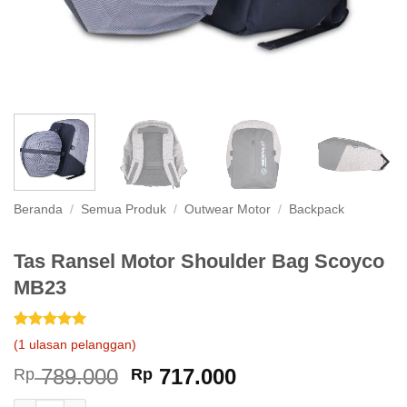
Beranda
/
Semua Produk
/
Outwear Motor
/
Backpack
Tas Ransel Motor Shoulder Bag Scoyco
MB23
Peringkat
1
5
(
1
ulasan pelanggan)
dari 5
berdasarkan
Harga
Harga
789.000
717.000
Rp
Rp
penilaian
aslinya
saat
pelanggan