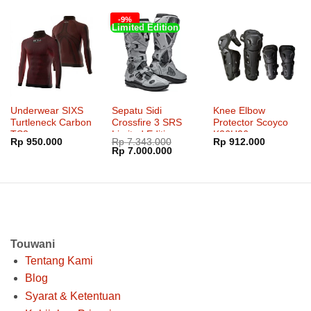
Rp 425.000.
adalah:
Rp 2.000.000.
adalah:
Rp 420.000.
Rp 1.50
-9%
Limited Edition
Underwear SIXS
Sepatu Sidi
Knee Elbow
Turtleneck Carbon
Crossfire 3 SRS
Protector Scoyco
TS3
Limited Edition
K26H26
Rp
950.000
Rp
7.343.000
Rp
912.000
Black Ash
Harga
Harga
Rp
7.000.000
aslinya
saat
adalah:
ini
Rp 7.343.000.
adalah:
Rp 7.000.000.
Touwani
Tentang Kami
Blog
Syarat & Ketentuan